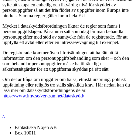
syfte att skapa en enhetlig och likvärdig nivå för skyddet av
personuppgifter så att det fria flödet av uppgifter inom Europa inte
hindras. Samma regler gäller inom hela EU.
Mycket i dataskyddsförordningen liknar de regler som fanns i
personuppgiftslagen. På samma sätt som idag får man behandla
personuppgifter med stöd av samtycke från de registrerade, för att
uppfylla ett avtal eller efter en intresseavvägning till exempel.
De registrerade kommer även i fortsättningen att ha rätt att få
information om den personuppgiftsbehandling som sker – och den
som behandlar personuppgifter måste ha tillräckliga
säkerhetsåtgärder för att uppgifterna skyddas på rätt sätt.
Om det är fråga om uppgifter om hälsa, etniskt ursprung, politisk
uppfattning eller religiös tro ställs särskilda krav. Här nedan kan du
läsa mer om dataskyddsförordningens delar:
https://www.imy.se/verksamhet/dataskydd/
^
Fantastiska Nöjen AB
Box 10011