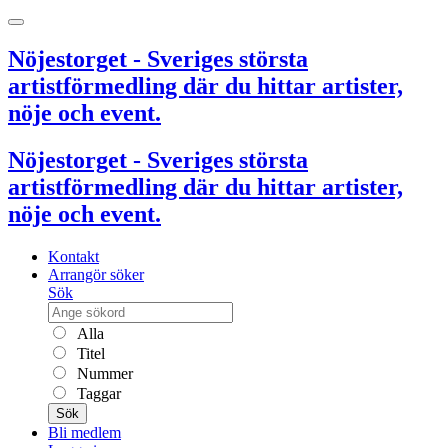
Nöjestorget - Sveriges största
artistförmedling där du hittar artister,
nöje och event.
Nöjestorget - Sveriges största
artistförmedling där du hittar artister,
nöje och event.
Kontakt
Arrangör söker
Sök
Alla
Titel
Nummer
Taggar
Sök
Bli medlem