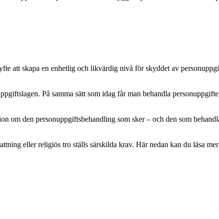
e att skapa en enhetlig och likvärdig nivå för skyddet av personuppgifte
pgiftslagen. På samma sätt som idag får man behandla personuppgifter m
mation om den personuppgiftsbehandling som sker – och den som behandlar 
attning eller religiös tro ställs särskilda krav. Här nedan kan du läsa 