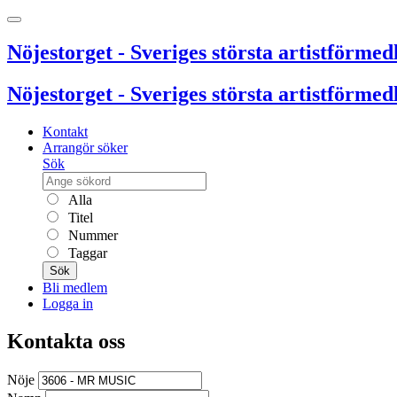
Nöjestorget - Sveriges största artistförmedl
Nöjestorget - Sveriges största artistförmedl
Kontakt
Arrangör söker
Sök
Alla
Titel
Nummer
Taggar
Sök
Bli medlem
Logga in
Kontakta oss
Nöje