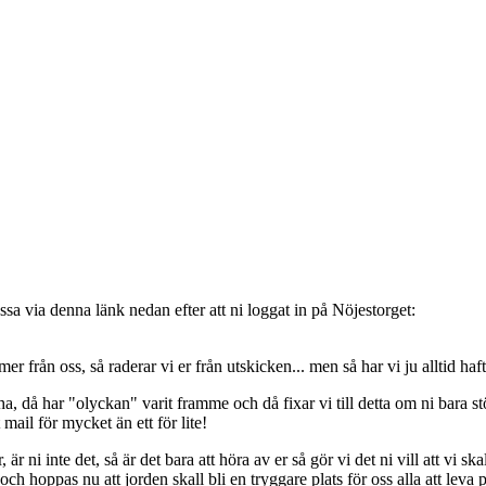
sa via denna länk nedan efter att ni loggat in på Nöjestorget:
oss, så raderar vi er från utskicken... men så har vi ju alltid haft de
, då har "olyckan" varit framme och då fixar vi till detta om ni bara stöt
t mail för mycket än ett för lite!
ni inte det, så är det bara att höra av er så gör vi det ni vill att vi ska
 hoppas nu att jorden skall bli en tryggare plats för oss alla att leva 