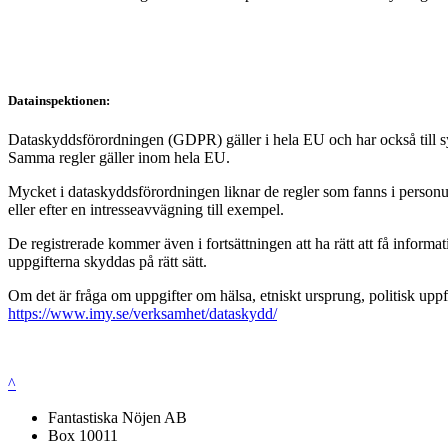
Datainspektionen:
Dataskyddsförordningen (GDPR) gäller i hela EU och har också till syft
Samma regler gäller inom hela EU.
Mycket i dataskyddsförordningen liknar de regler som fanns i personup
eller efter en intresseavvägning till exempel.
De registrerade kommer även i fortsättningen att ha rätt att få infor
uppgifterna skyddas på rätt sätt.
Om det är fråga om uppgifter om hälsa, etniskt ursprung, politisk uppf
https://www.imy.se/verksamhet/dataskydd/
^
Fantastiska Nöjen AB
Box 10011