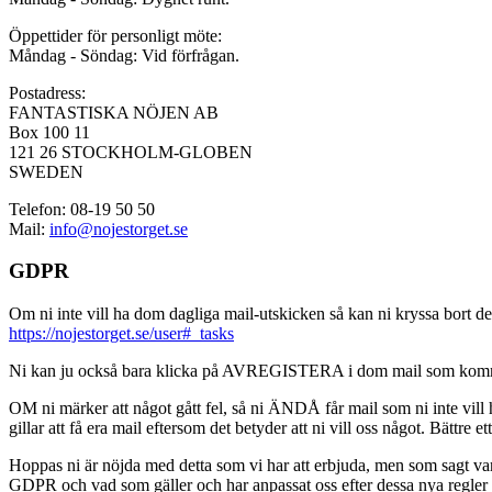
Öppettider för personligt möte:
Måndag - Söndag: Vid förfrågan.
Postadress:
FANTASTISKA NÖJEN AB
Box 100 11
121 26 STOCKHOLM-GLOBEN
SWEDEN
Telefon: 08-19 50 50
Mail:
info@nojestorget.se
GDPR
Om ni inte vill ha dom dagliga mail-utskicken så kan ni kryssa bort des
https://nojestorget.se/user#_tasks
Ni kan ju också bara klicka på AVREGISTERA i dom mail som kommer från 
OM ni märker att något gått fel, så ni ÄNDÅ får mail som ni inte vill ha
gillar att få era mail eftersom det betyder att ni vill oss något. Bättre et
Hoppas ni är nöjda med detta som vi har att erbjuda, men som sagt var, är 
GDPR och vad som gäller och har anpassat oss efter dessa nya regler och