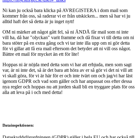
Ni kan ju också bara klicka på AVREGISTERA i dom mail som
kommer från oss, så raderar vi er från utskicken... men så har vi ju
alltid haft det så detta är ju inget nytt!
OM ni märker att något gått fel, så ni ÄNDÅ får mail som ni inte
vill ha, då har "olyckan" varit framme och då fixar vi till detta om ni
bara stöter på en extra gång och vi tar inte illa upp om ni gör detta
för vi gillar att få era mail eftersom det betyder att ni vill oss något.
Bättre ett mail för mycket än ett för lite!
Hoppas ni är nöjda med detta som vi har att erbjuda, men som sagt
var, är ni inte det, så är det bara att höra av er så gör vi det ni vill att
vi skall göra, för vi är här för er och inte tvärt om och jag/vi har läst
igenom GDPR och vad som gäller och har anpassat oss efter dessa
nya regler och hoppas nu att jorden skall bli en tryggare plats för oss
alla att leva på i och med detta!
Datainspektionen:
Dataskyddsförordningen (GDPR) gäller i hela EU och har också till