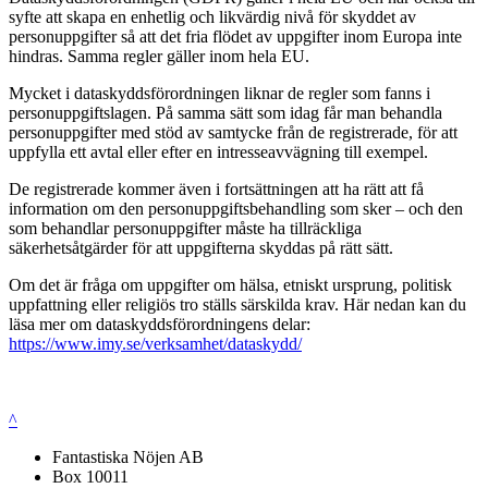
syfte att skapa en enhetlig och likvärdig nivå för skyddet av
personuppgifter så att det fria flödet av uppgifter inom Europa inte
hindras. Samma regler gäller inom hela EU.
Mycket i dataskyddsförordningen liknar de regler som fanns i
personuppgiftslagen. På samma sätt som idag får man behandla
personuppgifter med stöd av samtycke från de registrerade, för att
uppfylla ett avtal eller efter en intresseavvägning till exempel.
De registrerade kommer även i fortsättningen att ha rätt att få
information om den personuppgiftsbehandling som sker – och den
som behandlar personuppgifter måste ha tillräckliga
säkerhetsåtgärder för att uppgifterna skyddas på rätt sätt.
Om det är fråga om uppgifter om hälsa, etniskt ursprung, politisk
uppfattning eller religiös tro ställs särskilda krav. Här nedan kan du
läsa mer om dataskyddsförordningens delar:
https://www.imy.se/verksamhet/dataskydd/
^
Fantastiska Nöjen AB
Box 10011