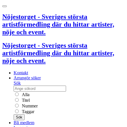
Nöjestorget - Sveriges största
artistförmedling där du hittar artister,
nöje och event.
Nöjestorget - Sveriges största
artistförmedling där du hittar artister,
nöje och event.
Kontakt
Arrangör söker
Sök
Alla
Titel
Nummer
Taggar
Sök
Bli medlem