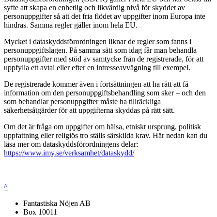
syfte att skapa en enhetlig och likvärdig nivå för skyddet av
personuppgifter så att det fria flödet av uppgifter inom Europa inte
hindras. Samma regler gäller inom hela EU.
Mycket i dataskyddsförordningen liknar de regler som fanns i
personuppgiftslagen. På samma sätt som idag får man behandla
personuppgifter med stöd av samtycke från de registrerade, för att
uppfylla ett avtal eller efter en intresseavvägning till exempel.
De registrerade kommer även i fortsättningen att ha rätt att få
information om den personuppgiftsbehandling som sker – och den
som behandlar personuppgifter måste ha tillräckliga
säkerhetsåtgärder för att uppgifterna skyddas på rätt sätt.
Om det är fråga om uppgifter om hälsa, etniskt ursprung, politisk
uppfattning eller religiös tro ställs särskilda krav. Här nedan kan du
läsa mer om dataskyddsförordningens delar:
https://www.imy.se/verksamhet/dataskydd/
^
Fantastiska Nöjen AB
Box 10011