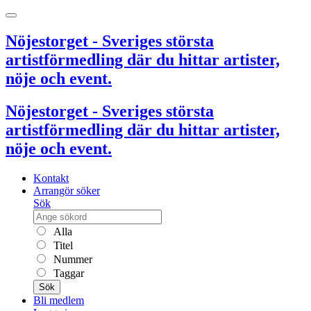
Nöjestorget - Sveriges största
artistförmedling där du hittar artister,
nöje och event.
Nöjestorget - Sveriges största
artistförmedling där du hittar artister,
nöje och event.
Kontakt
Arrangör söker
Sök
Alla
Titel
Nummer
Taggar
Sök
Bli medlem