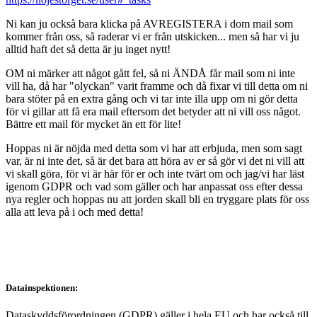
Ni kan ju också bara klicka på AVREGISTERA i dom mail som
kommer från oss, så raderar vi er från utskicken... men så har vi ju
alltid haft det så detta är ju inget nytt!
OM ni märker att något gått fel, så ni ÄNDÅ får mail som ni inte
vill ha, då har "olyckan" varit framme och då fixar vi till detta om ni
bara stöter på en extra gång och vi tar inte illa upp om ni gör detta
för vi gillar att få era mail eftersom det betyder att ni vill oss något.
Bättre ett mail för mycket än ett för lite!
Hoppas ni är nöjda med detta som vi har att erbjuda, men som sagt
var, är ni inte det, så är det bara att höra av er så gör vi det ni vill att
vi skall göra, för vi är här för er och inte tvärt om och jag/vi har läst
igenom GDPR och vad som gäller och har anpassat oss efter dessa
nya regler och hoppas nu att jorden skall bli en tryggare plats för oss
alla att leva på i och med detta!
Datainspektionen:
Dataskyddsförordningen (GDPR) gäller i hela EU och har också till