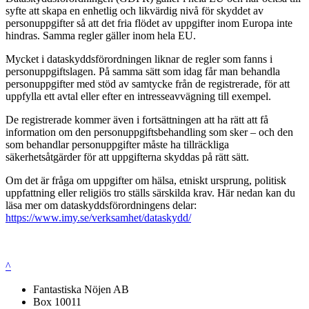
syfte att skapa en enhetlig och likvärdig nivå för skyddet av
personuppgifter så att det fria flödet av uppgifter inom Europa inte
hindras. Samma regler gäller inom hela EU.
Mycket i dataskyddsförordningen liknar de regler som fanns i
personuppgiftslagen. På samma sätt som idag får man behandla
personuppgifter med stöd av samtycke från de registrerade, för att
uppfylla ett avtal eller efter en intresseavvägning till exempel.
De registrerade kommer även i fortsättningen att ha rätt att få
information om den personuppgiftsbehandling som sker – och den
som behandlar personuppgifter måste ha tillräckliga
säkerhetsåtgärder för att uppgifterna skyddas på rätt sätt.
Om det är fråga om uppgifter om hälsa, etniskt ursprung, politisk
uppfattning eller religiös tro ställs särskilda krav. Här nedan kan du
läsa mer om dataskyddsförordningens delar:
https://www.imy.se/verksamhet/dataskydd/
^
Fantastiska Nöjen AB
Box 10011