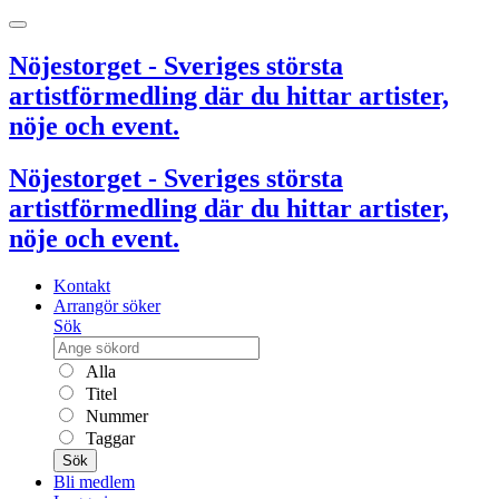
Nöjestorget - Sveriges största
artistförmedling där du hittar artister,
nöje och event.
Nöjestorget - Sveriges största
artistförmedling där du hittar artister,
nöje och event.
Kontakt
Arrangör söker
Sök
Alla
Titel
Nummer
Taggar
Sök
Bli medlem