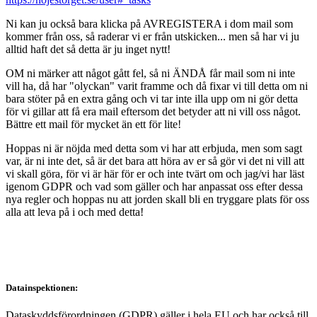
Ni kan ju också bara klicka på AVREGISTERA i dom mail som
kommer från oss, så raderar vi er från utskicken... men så har vi ju
alltid haft det så detta är ju inget nytt!
OM ni märker att något gått fel, så ni ÄNDÅ får mail som ni inte
vill ha, då har "olyckan" varit framme och då fixar vi till detta om ni
bara stöter på en extra gång och vi tar inte illa upp om ni gör detta
för vi gillar att få era mail eftersom det betyder att ni vill oss något.
Bättre ett mail för mycket än ett för lite!
Hoppas ni är nöjda med detta som vi har att erbjuda, men som sagt
var, är ni inte det, så är det bara att höra av er så gör vi det ni vill att
vi skall göra, för vi är här för er och inte tvärt om och jag/vi har läst
igenom GDPR och vad som gäller och har anpassat oss efter dessa
nya regler och hoppas nu att jorden skall bli en tryggare plats för oss
alla att leva på i och med detta!
Datainspektionen:
Dataskyddsförordningen (GDPR) gäller i hela EU och har också till