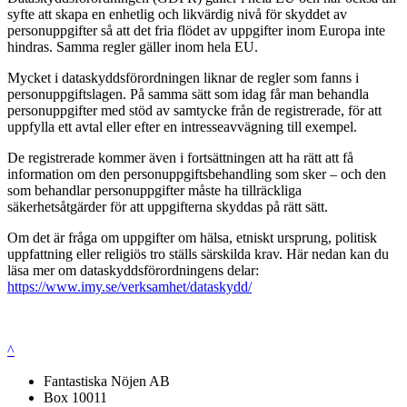
syfte att skapa en enhetlig och likvärdig nivå för skyddet av
personuppgifter så att det fria flödet av uppgifter inom Europa inte
hindras. Samma regler gäller inom hela EU.
Mycket i dataskyddsförordningen liknar de regler som fanns i
personuppgiftslagen. På samma sätt som idag får man behandla
personuppgifter med stöd av samtycke från de registrerade, för att
uppfylla ett avtal eller efter en intresseavvägning till exempel.
De registrerade kommer även i fortsättningen att ha rätt att få
information om den personuppgiftsbehandling som sker – och den
som behandlar personuppgifter måste ha tillräckliga
säkerhetsåtgärder för att uppgifterna skyddas på rätt sätt.
Om det är fråga om uppgifter om hälsa, etniskt ursprung, politisk
uppfattning eller religiös tro ställs särskilda krav. Här nedan kan du
läsa mer om dataskyddsförordningens delar:
https://www.imy.se/verksamhet/dataskydd/
^
Fantastiska Nöjen AB
Box 10011