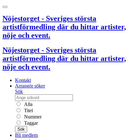
Nöjestorget - Sveriges största
artistförmedling där du hittar artister,
nöje och event.
Nöjestorget - Sveriges största
artistförmedling där du hittar artister,
nöje och event.
Kontakt
Arrangör söker
Sök
Alla
Titel
Nummer
Taggar
Sök
Bli medlem