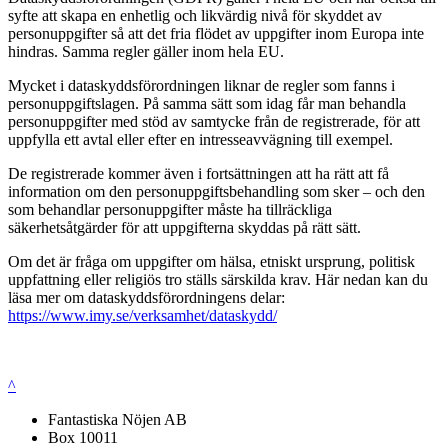
syfte att skapa en enhetlig och likvärdig nivå för skyddet av
personuppgifter så att det fria flödet av uppgifter inom Europa inte
hindras. Samma regler gäller inom hela EU.
Mycket i dataskyddsförordningen liknar de regler som fanns i
personuppgiftslagen. På samma sätt som idag får man behandla
personuppgifter med stöd av samtycke från de registrerade, för att
uppfylla ett avtal eller efter en intresseavvägning till exempel.
De registrerade kommer även i fortsättningen att ha rätt att få
information om den personuppgiftsbehandling som sker – och den
som behandlar personuppgifter måste ha tillräckliga
säkerhetsåtgärder för att uppgifterna skyddas på rätt sätt.
Om det är fråga om uppgifter om hälsa, etniskt ursprung, politisk
uppfattning eller religiös tro ställs särskilda krav. Här nedan kan du
läsa mer om dataskyddsförordningens delar:
https://www.imy.se/verksamhet/dataskydd/
^
Fantastiska Nöjen AB
Box 10011