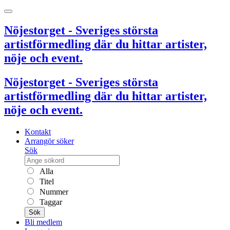
Nöjestorget - Sveriges största
artistförmedling där du hittar artister,
nöje och event.
Nöjestorget - Sveriges största
artistförmedling där du hittar artister,
nöje och event.
Kontakt
Arrangör söker
Sök
Alla
Titel
Nummer
Taggar
Sök
Bli medlem