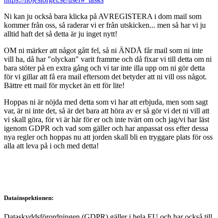
Ni kan ju också bara klicka på AVREGISTERA i dom mail som
kommer från oss, så raderar vi er från utskicken... men så har vi ju
alltid haft det så detta är ju inget nytt!
OM ni märker att något gått fel, så ni ÄNDÅ får mail som ni inte
vill ha, då har "olyckan" varit framme och då fixar vi till detta om ni
bara stöter på en extra gång och vi tar inte illa upp om ni gör detta
för vi gillar att få era mail eftersom det betyder att ni vill oss något.
Bättre ett mail för mycket än ett för lite!
Hoppas ni är nöjda med detta som vi har att erbjuda, men som sagt
var, är ni inte det, så är det bara att höra av er så gör vi det ni vill att
vi skall göra, för vi är här för er och inte tvärt om och jag/vi har läst
igenom GDPR och vad som gäller och har anpassat oss efter dessa
nya regler och hoppas nu att jorden skall bli en tryggare plats för oss
alla att leva på i och med detta!
Datainspektionen:
Dataskyddsförordningen (GDPR) gäller i hela EU och har också till