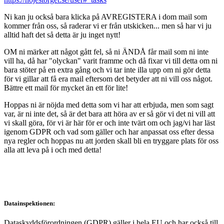
Ni kan ju också bara klicka på AVREGISTERA i dom mail som
kommer från oss, så raderar vi er från utskicken... men så har vi ju
alltid haft det så detta är ju inget nytt!
OM ni märker att något gått fel, så ni ÄNDÅ får mail som ni inte
vill ha, då har "olyckan" varit framme och då fixar vi till detta om ni
bara stöter på en extra gång och vi tar inte illa upp om ni gör detta
för vi gillar att få era mail eftersom det betyder att ni vill oss något.
Bättre ett mail för mycket än ett för lite!
Hoppas ni är nöjda med detta som vi har att erbjuda, men som sagt
var, är ni inte det, så är det bara att höra av er så gör vi det ni vill att
vi skall göra, för vi är här för er och inte tvärt om och jag/vi har läst
igenom GDPR och vad som gäller och har anpassat oss efter dessa
nya regler och hoppas nu att jorden skall bli en tryggare plats för oss
alla att leva på i och med detta!
Datainspektionen:
Dataskyddsförordningen (GDPR) gäller i hela EU och har också till