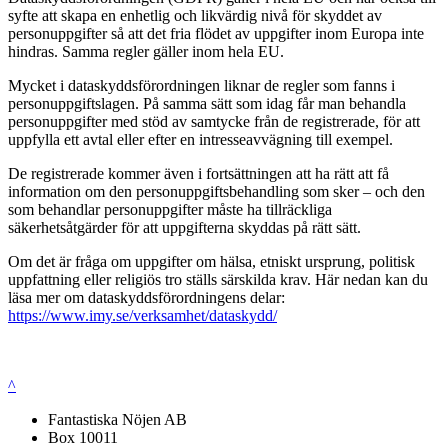
syfte att skapa en enhetlig och likvärdig nivå för skyddet av
personuppgifter så att det fria flödet av uppgifter inom Europa inte
hindras. Samma regler gäller inom hela EU.
Mycket i dataskyddsförordningen liknar de regler som fanns i
personuppgiftslagen. På samma sätt som idag får man behandla
personuppgifter med stöd av samtycke från de registrerade, för att
uppfylla ett avtal eller efter en intresseavvägning till exempel.
De registrerade kommer även i fortsättningen att ha rätt att få
information om den personuppgiftsbehandling som sker – och den
som behandlar personuppgifter måste ha tillräckliga
säkerhetsåtgärder för att uppgifterna skyddas på rätt sätt.
Om det är fråga om uppgifter om hälsa, etniskt ursprung, politisk
uppfattning eller religiös tro ställs särskilda krav. Här nedan kan du
läsa mer om dataskyddsförordningens delar:
https://www.imy.se/verksamhet/dataskydd/
^
Fantastiska Nöjen AB
Box 10011