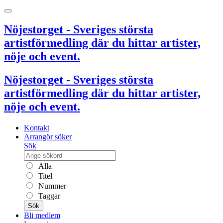
Nöjestorget - Sveriges största
artistförmedling där du hittar artister,
nöje och event.
Nöjestorget - Sveriges största
artistförmedling där du hittar artister,
nöje och event.
Kontakt
Arrangör söker
Sök
Alla
Titel
Nummer
Taggar
Sök
Bli medlem