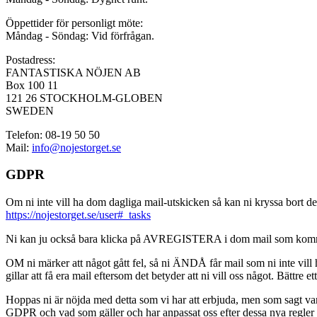
Öppettider för personligt möte:
Måndag - Söndag: Vid förfrågan.
Postadress:
FANTASTISKA NÖJEN AB
Box 100 11
121 26 STOCKHOLM-GLOBEN
SWEDEN
Telefon: 08-19 50 50
Mail:
info@nojestorget.se
GDPR
Om ni inte vill ha dom dagliga mail-utskicken så kan ni kryssa bort des
https://nojestorget.se/user#_tasks
Ni kan ju också bara klicka på AVREGISTERA i dom mail som kommer från 
OM ni märker att något gått fel, så ni ÄNDÅ får mail som ni inte vill ha
gillar att få era mail eftersom det betyder att ni vill oss något. Bättre et
Hoppas ni är nöjda med detta som vi har att erbjuda, men som sagt var, är 
GDPR och vad som gäller och har anpassat oss efter dessa nya regler och