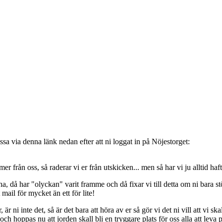
sa via denna länk nedan efter att ni loggat in på Nöjestorget:
oss, så raderar vi er från utskicken... men så har vi ju alltid haft de
, då har "olyckan" varit framme och då fixar vi till detta om ni bara stöt
t mail för mycket än ett för lite!
ni inte det, så är det bara att höra av er så gör vi det ni vill att vi ska
 hoppas nu att jorden skall bli en tryggare plats för oss alla att leva 