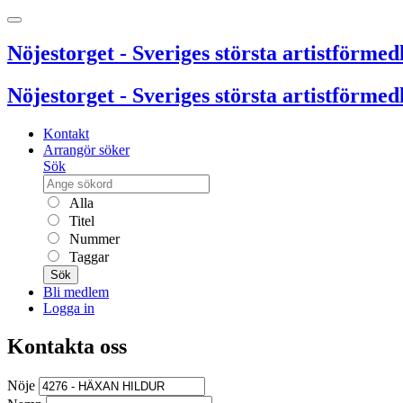
Nöjestorget - Sveriges största artistförmedl
Nöjestorget - Sveriges största artistförmedl
Kontakt
Arrangör söker
Sök
Alla
Titel
Nummer
Taggar
Sök
Bli medlem
Logga in
Kontakta oss
Nöje