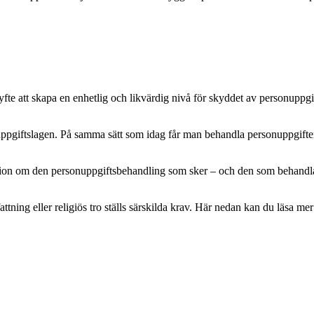
e att skapa en enhetlig och likvärdig nivå för skyddet av personuppgifte
pgiftslagen. På samma sätt som idag får man behandla personuppgifter m
mation om den personuppgiftsbehandling som sker – och den som behandlar 
attning eller religiös tro ställs särskilda krav. Här nedan kan du läsa 