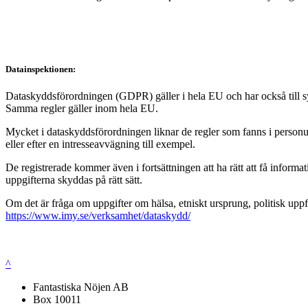
Datainspektionen:
Dataskyddsförordningen (GDPR) gäller i hela EU och har också till syft
Samma regler gäller inom hela EU.
Mycket i dataskyddsförordningen liknar de regler som fanns i personup
eller efter en intresseavvägning till exempel.
De registrerade kommer även i fortsättningen att ha rätt att få infor
uppgifterna skyddas på rätt sätt.
Om det är fråga om uppgifter om hälsa, etniskt ursprung, politisk uppf
https://www.imy.se/verksamhet/dataskydd/
^
Fantastiska Nöjen AB
Box 10011