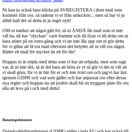
Ni kan ju också bara klicka på AVREGISTERA i dom mail som
kommer från oss, så raderar vi er från utskicken... men så har vi ju
alltid haft det så detta är ju inget nytt!
OM ni märker att något gått fel, så ni ÄNDÅ får mail som ni inte
vill ha, då har "olyckan" varit framme och då fixar vi till detta om ni
bara stöter på en extra gång och vi tar inte illa upp om ni gör detta
för vi gillar att få era mail eftersom det betyder att ni vill oss något.
Bättre ett mail för mycket än ett för lite!
Hoppas ni är nöjda med detta som vi har att erbjuda, men som sagt
var, är ni inte det, så är det bara att höra av er så gör vi det ni vill att
vi skall göra, för vi är här för er och inte tvärt om och jag/vi har läst
igenom GDPR och vad som gäller och har anpassat oss efter dessa
nya regler och hoppas nu att jorden skall bli en tryggare plats för oss
alla att leva på i och med detta!
Datainspektionen:
Dataskyddsförordningen (GDPR) gäller i hela EU och har också till