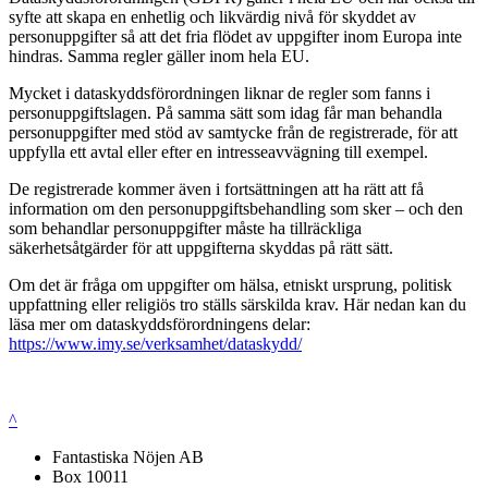
syfte att skapa en enhetlig och likvärdig nivå för skyddet av
personuppgifter så att det fria flödet av uppgifter inom Europa inte
hindras. Samma regler gäller inom hela EU.
Mycket i dataskyddsförordningen liknar de regler som fanns i
personuppgiftslagen. På samma sätt som idag får man behandla
personuppgifter med stöd av samtycke från de registrerade, för att
uppfylla ett avtal eller efter en intresseavvägning till exempel.
De registrerade kommer även i fortsättningen att ha rätt att få
information om den personuppgiftsbehandling som sker – och den
som behandlar personuppgifter måste ha tillräckliga
säkerhetsåtgärder för att uppgifterna skyddas på rätt sätt.
Om det är fråga om uppgifter om hälsa, etniskt ursprung, politisk
uppfattning eller religiös tro ställs särskilda krav. Här nedan kan du
läsa mer om dataskyddsförordningens delar:
https://www.imy.se/verksamhet/dataskydd/
^
Fantastiska Nöjen AB
Box 10011