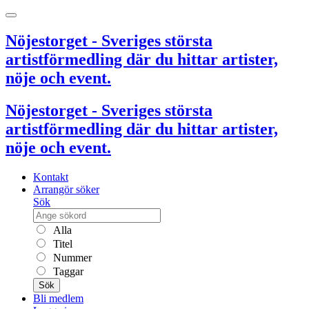
Nöjestorget - Sveriges största
artistförmedling där du hittar artister,
nöje och event.
Nöjestorget - Sveriges största
artistförmedling där du hittar artister,
nöje och event.
Kontakt
Arrangör söker
Sök
Alla
Titel
Nummer
Taggar
Sök
Bli medlem