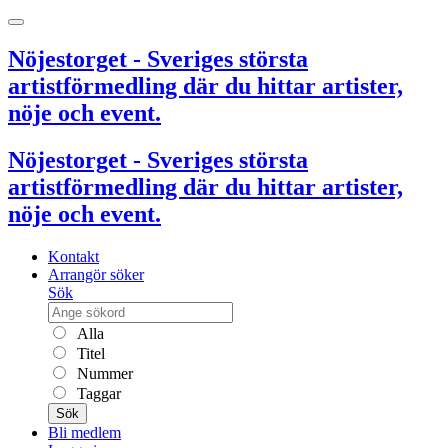
Nöjestorget - Sveriges största
artistförmedling där du hittar artister,
nöje och event.
Nöjestorget - Sveriges största
artistförmedling där du hittar artister,
nöje och event.
Kontakt
Arrangör söker
Sök
Alla
Titel
Nummer
Taggar
Sök
Bli medlem