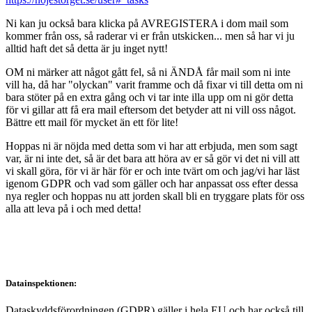
Ni kan ju också bara klicka på AVREGISTERA i dom mail som
kommer från oss, så raderar vi er från utskicken... men så har vi ju
alltid haft det så detta är ju inget nytt!
OM ni märker att något gått fel, så ni ÄNDÅ får mail som ni inte
vill ha, då har "olyckan" varit framme och då fixar vi till detta om ni
bara stöter på en extra gång och vi tar inte illa upp om ni gör detta
för vi gillar att få era mail eftersom det betyder att ni vill oss något.
Bättre ett mail för mycket än ett för lite!
Hoppas ni är nöjda med detta som vi har att erbjuda, men som sagt
var, är ni inte det, så är det bara att höra av er så gör vi det ni vill att
vi skall göra, för vi är här för er och inte tvärt om och jag/vi har läst
igenom GDPR och vad som gäller och har anpassat oss efter dessa
nya regler och hoppas nu att jorden skall bli en tryggare plats för oss
alla att leva på i och med detta!
Datainspektionen:
Dataskyddsförordningen (GDPR) gäller i hela EU och har också till