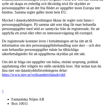
syfte att skapa en enhetlig och likvärdig nivå för skyddet av
personuppgifter så att det fria flödet av uppgifter inom Europa inte
hindras. Samma regler gäller inom hela EU.
Mycket i dataskyddsförordningen liknar de regler som fanns i
personuppgiftslagen. På samma sätt som idag får man behandla
personuppgifter med stöd av samtycke från de registrerade, för att
uppfylla ett avtal eller efter en intresseavvägning till exempel.
De registrerade kommer även i fortsättningen att ha rätt att få
information om den personuppgiftsbehandling som sker – och den
som behandlar personuppgifter måste ha tillräckliga
säkerhetsåtgärder för att uppgifterna skyddas på rätt sätt.
Om det är fråga om uppgifter om hälsa, etniskt ursprung, politisk
uppfattning eller religiös tro ställs särskilda krav. Här nedan kan du
läsa mer om dataskyddsförordningens delar:
https://www.imy.se/verksamhet/dataskydd/
^
Fantastiska Nöjen AB
Box 10011