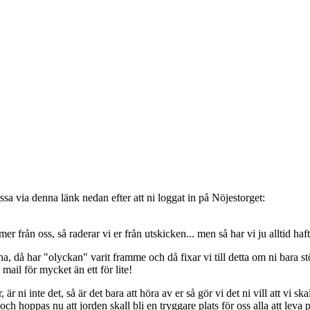
sa via denna länk nedan efter att ni loggat in på Nöjestorget:
oss, så raderar vi er från utskicken... men så har vi ju alltid haft de
, då har "olyckan" varit framme och då fixar vi till detta om ni bara stöt
t mail för mycket än ett för lite!
ni inte det, så är det bara att höra av er så gör vi det ni vill att vi ska
 hoppas nu att jorden skall bli en tryggare plats för oss alla att leva 