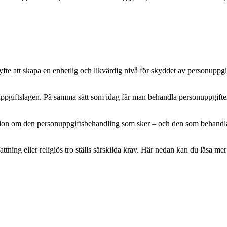
e att skapa en enhetlig och likvärdig nivå för skyddet av personuppgifte
pgiftslagen. På samma sätt som idag får man behandla personuppgifter m
mation om den personuppgiftsbehandling som sker – och den som behandlar 
attning eller religiös tro ställs särskilda krav. Här nedan kan du läsa 