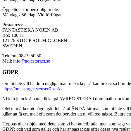
Öppettider för personligt möte:
Måndag - Söndag: Vid förfrågan.
Postadress:
FANTASTISKA NÖJEN AB
Box 100 11
121 26 STOCKHOLM-GLOBEN
SWEDEN
Telefon: 08-19 50 50
Mail:
info@nojestorget.se
GDPR
Om ni inte vill ha dom dagliga mail-utskicken så kan ni kryssa bort des
https://nojestorget.se/user#_tasks
Ni kan ju också bara klicka på AVREGISTERA i dom mail som kommer från 
OM ni märker att något gått fel, så ni ÄNDÅ får mail som ni inte vill ha
gillar att få era mail eftersom det betyder att ni vill oss något. Bättre et
Hoppas ni är nöjda med detta som vi har att erbjuda, men som sagt var, är 
GDPR och vad som gäller och har anpassat oss efter dessa nya regler och