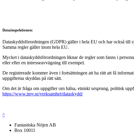
Datainspektionen:
Dataskyddsförordningen (GDPR) gäller i hela EU och har också till syft
Samma regler gäller inom hela EU.
Mycket i dataskyddsförordningen liknar de regler som fanns i personup
eller efter en intresseavvägning till exempel.
De registrerade kommer även i fortsättningen att ha rätt att få infor
uppgifterna skyddas på rätt sätt.
Om det är fråga om uppgifter om hälsa, etniskt ursprung, politisk uppf
https://www.imy.se/verksamhet/dataskydd/
^
Fantastiska Nöjen AB
Box 10011