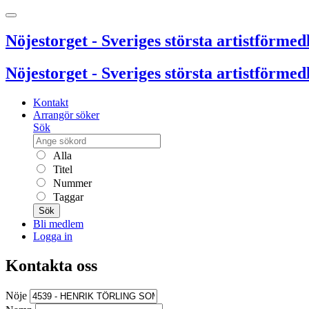
Nöjestorget - Sveriges största artistförmedl
Nöjestorget - Sveriges största artistförmedl
Kontakt
Arrangör söker
Sök
Alla
Titel
Nummer
Taggar
Sök
Bli medlem
Logga in
Kontakta oss
Nöje