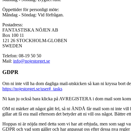
Öppettider för personligt möte:
Måndag - Söndag: Vid förfrågan.
Postadress:
FANTASTISKA NÖJEN AB
Box 100 11
121 26 STOCKHOLM-GLOBEN
SWEDEN
Telefon: 08-19 50 50
Mail:
info@nojestorget.se
GDPR
Om ni inte vill ha dom dagliga mail-utskicken så kan ni kryssa bort des
https://nojestorget.se/user#_tasks
Ni kan ju också bara klicka på AVREGISTERA i dom mail som kommer från 
OM ni märker att något gått fel, så ni ÄNDÅ får mail som ni inte vill ha
gillar att få era mail eftersom det betyder att ni vill oss något. Bättre et
Hoppas ni är nöjda med detta som vi har att erbjuda, men som sagt var, är 
GDPR och vad som gäller och har anpassat oss efter dessa nya regler och