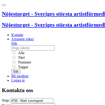
Nöjestorget - Sveriges största artistförmedl
Nöjestorget - Sveriges största artistförmedl
Kontakt
Arrangör söker
Sök
Alla
Titel
Nummer
Taggar
Sök
Bli medlem
Logga in
Kontakta oss
Nöje