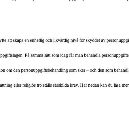
e att skapa en enhetlig och likvärdig nivå för skyddet av personuppgifte
pgiftslagen. På samma sätt som idag får man behandla personuppgifter m
mation om den personuppgiftsbehandling som sker – och den som behandlar 
attning eller religiös tro ställs särskilda krav. Här nedan kan du läsa 