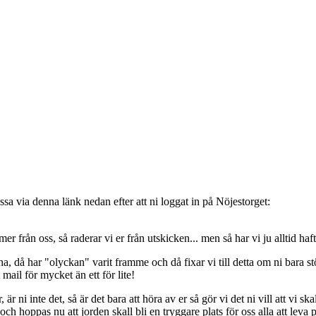
sa via denna länk nedan efter att ni loggat in på Nöjestorget:
oss, så raderar vi er från utskicken... men så har vi ju alltid haft de
, då har "olyckan" varit framme och då fixar vi till detta om ni bara stöt
t mail för mycket än ett för lite!
ni inte det, så är det bara att höra av er så gör vi det ni vill att vi ska
 hoppas nu att jorden skall bli en tryggare plats för oss alla att leva 