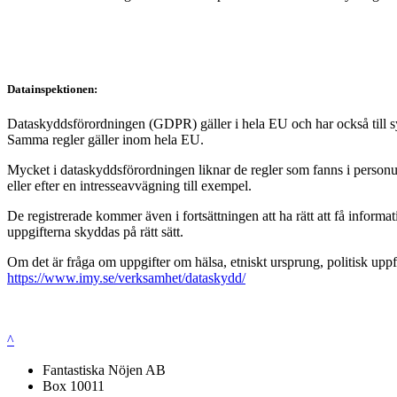
Datainspektionen:
Dataskyddsförordningen (GDPR) gäller i hela EU och har också till syft
Samma regler gäller inom hela EU.
Mycket i dataskyddsförordningen liknar de regler som fanns i personup
eller efter en intresseavvägning till exempel.
De registrerade kommer även i fortsättningen att ha rätt att få infor
uppgifterna skyddas på rätt sätt.
Om det är fråga om uppgifter om hälsa, etniskt ursprung, politisk uppf
https://www.imy.se/verksamhet/dataskydd/
^
Fantastiska Nöjen AB
Box 10011