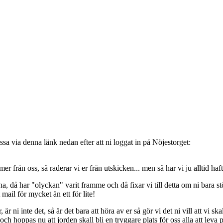
sa via denna länk nedan efter att ni loggat in på Nöjestorget:
oss, så raderar vi er från utskicken... men så har vi ju alltid haft de
, då har "olyckan" varit framme och då fixar vi till detta om ni bara stöt
t mail för mycket än ett för lite!
ni inte det, så är det bara att höra av er så gör vi det ni vill att vi ska
 hoppas nu att jorden skall bli en tryggare plats för oss alla att leva 