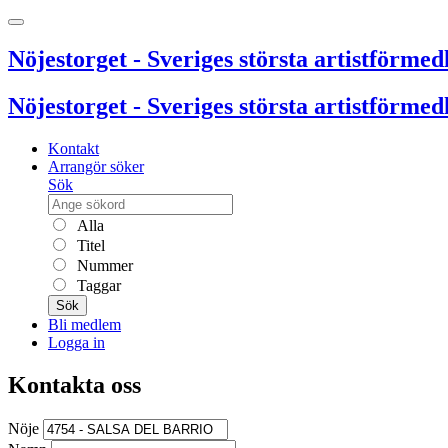
Nöjestorget - Sveriges största artistförmedl
Nöjestorget - Sveriges största artistförmedl
Kontakt
Arrangör söker
Sök
Alla
Titel
Nummer
Taggar
Sök
Bli medlem
Logga in
Kontakta oss
Nöje