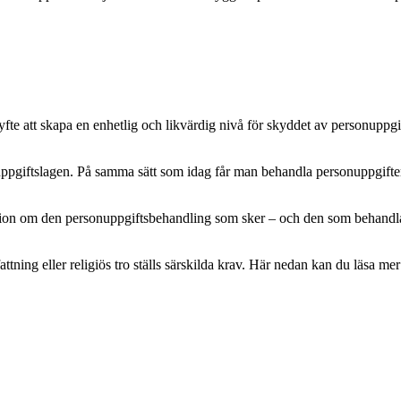
e att skapa en enhetlig och likvärdig nivå för skyddet av personuppgifte
pgiftslagen. På samma sätt som idag får man behandla personuppgifter m
mation om den personuppgiftsbehandling som sker – och den som behandlar 
attning eller religiös tro ställs särskilda krav. Här nedan kan du läsa 