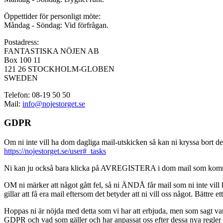
Öppettider för personligt möte:
Måndag - Söndag: Vid förfrågan.
Postadress:
FANTASTISKA NÖJEN AB
Box 100 11
121 26 STOCKHOLM-GLOBEN
SWEDEN
Telefon: 08-19 50 50
Mail:
info@nojestorget.se
GDPR
Om ni inte vill ha dom dagliga mail-utskicken så kan ni kryssa bort des
https://nojestorget.se/user#_tasks
Ni kan ju också bara klicka på AVREGISTERA i dom mail som kommer från 
OM ni märker att något gått fel, så ni ÄNDÅ får mail som ni inte vill ha
gillar att få era mail eftersom det betyder att ni vill oss något. Bättre et
Hoppas ni är nöjda med detta som vi har att erbjuda, men som sagt var, är 
GDPR och vad som gäller och har anpassat oss efter dessa nya regler och