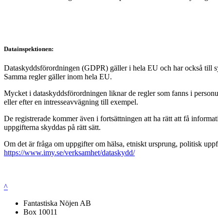
Datainspektionen:
Dataskyddsförordningen (GDPR) gäller i hela EU och har också till syft
Samma regler gäller inom hela EU.
Mycket i dataskyddsförordningen liknar de regler som fanns i personup
eller efter en intresseavvägning till exempel.
De registrerade kommer även i fortsättningen att ha rätt att få infor
uppgifterna skyddas på rätt sätt.
Om det är fråga om uppgifter om hälsa, etniskt ursprung, politisk uppf
https://www.imy.se/verksamhet/dataskydd/
^
Fantastiska Nöjen AB
Box 10011