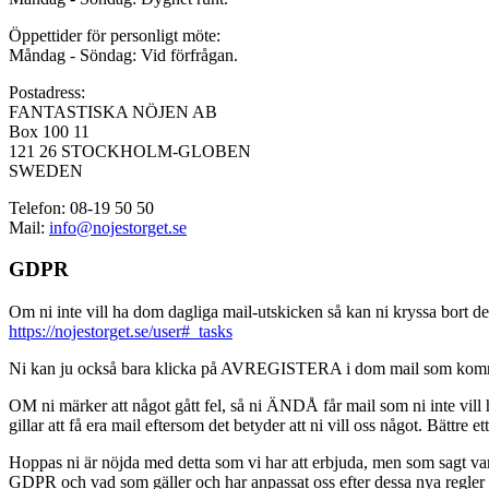
Öppettider för personligt möte:
Måndag - Söndag: Vid förfrågan.
Postadress:
FANTASTISKA NÖJEN AB
Box 100 11
121 26 STOCKHOLM-GLOBEN
SWEDEN
Telefon: 08-19 50 50
Mail:
info@nojestorget.se
GDPR
Om ni inte vill ha dom dagliga mail-utskicken så kan ni kryssa bort des
https://nojestorget.se/user#_tasks
Ni kan ju också bara klicka på AVREGISTERA i dom mail som kommer från 
OM ni märker att något gått fel, så ni ÄNDÅ får mail som ni inte vill ha
gillar att få era mail eftersom det betyder att ni vill oss något. Bättre et
Hoppas ni är nöjda med detta som vi har att erbjuda, men som sagt var, är 
GDPR och vad som gäller och har anpassat oss efter dessa nya regler och