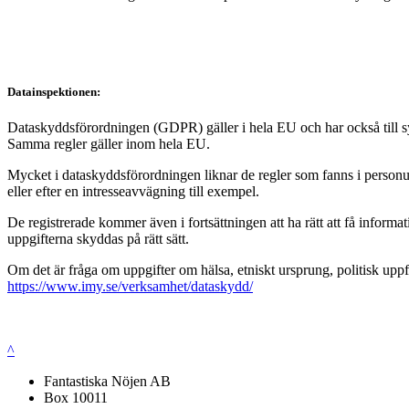
Datainspektionen:
Dataskyddsförordningen (GDPR) gäller i hela EU och har också till syft
Samma regler gäller inom hela EU.
Mycket i dataskyddsförordningen liknar de regler som fanns i personup
eller efter en intresseavvägning till exempel.
De registrerade kommer även i fortsättningen att ha rätt att få infor
uppgifterna skyddas på rätt sätt.
Om det är fråga om uppgifter om hälsa, etniskt ursprung, politisk uppf
https://www.imy.se/verksamhet/dataskydd/
^
Fantastiska Nöjen AB
Box 10011