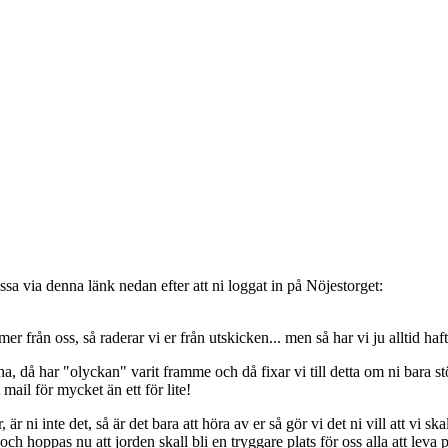
sa via denna länk nedan efter att ni loggat in på Nöjestorget:
oss, så raderar vi er från utskicken... men så har vi ju alltid haft de
, då har "olyckan" varit framme och då fixar vi till detta om ni bara stöt
t mail för mycket än ett för lite!
ni inte det, så är det bara att höra av er så gör vi det ni vill att vi ska
 hoppas nu att jorden skall bli en tryggare plats för oss alla att leva 