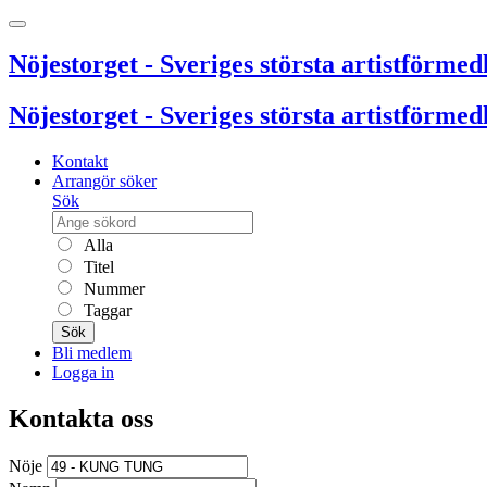
Nöjestorget - Sveriges största artistförmedl
Nöjestorget - Sveriges största artistförmedl
Kontakt
Arrangör söker
Sök
Alla
Titel
Nummer
Taggar
Sök
Bli medlem
Logga in
Kontakta oss
Nöje