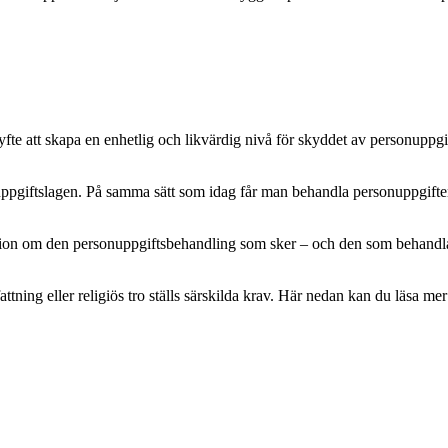
e att skapa en enhetlig och likvärdig nivå för skyddet av personuppgifte
pgiftslagen. På samma sätt som idag får man behandla personuppgifter m
mation om den personuppgiftsbehandling som sker – och den som behandlar 
attning eller religiös tro ställs särskilda krav. Här nedan kan du läsa 