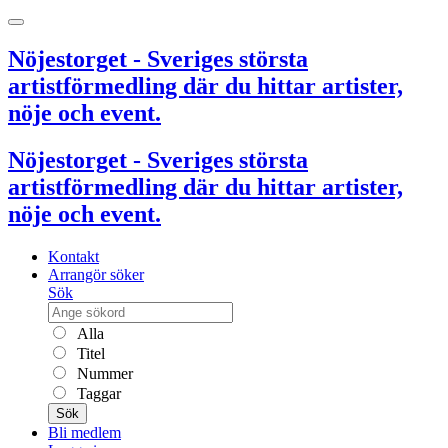
Nöjestorget - Sveriges största
artistförmedling där du hittar artister,
nöje och event.
Nöjestorget - Sveriges största
artistförmedling där du hittar artister,
nöje och event.
Kontakt
Arrangör söker
Sök
Alla
Titel
Nummer
Taggar
Sök
Bli medlem