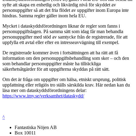
syfte att skapa en enhetlig och likvärdig nivå för skyddet av
personuppgifter så att det fria flödet av uppgifter inom Europa inte
hindras. Samma regler gäller inom hela EU.
Mycket i dataskyddsförordningen liknar de regler som fanns i
personuppgiftslagen. På samma sätt som idag får man behandla
personuppgifter med stöd av samtycke från de registrerade, för att
uppfylla ett avtal eller efter en intresseavvägning till exempel.
De registrerade kommer även i fortsättningen att ha rätt att få
information om den personuppgiftsbehandling som sker – och den
som behandlar personuppgifter måste ha tillräckliga
säkerhetsåtgärder för att uppgifterna skyddas på rätt sätt.
Om det är fråga om uppgifter om hälsa, etniskt ursprung, politisk
uppfattning eller religiös tro ställs särskilda krav. Här nedan kan du
läsa mer om dataskyddsförordningens delar:
https://www.imy.se/verksamhet/dataskydd/
^
Fantastiska Nöjen AB
Box 10011