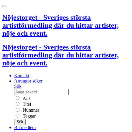
Nöjestorget - Sveriges största
artistförmedling där du hittar artister,
nöje och event.
Nöjestorget - Sveriges största
artistförmedling där du hittar artister,
nöje och event.
Kontakt
Arrangör söker
Sök
Alla
Titel
Nummer
Taggar
Sök
Bli medlem