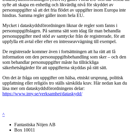
syfte att skapa en enhetlig och likvärdig nivå för skyddet av
personuppgifter så att det fria flödet av uppgifter inom Europa inte
hindras. Samma regler gäller inom hela EU.
Mycket i dataskyddsförordningen liknar de regler som fanns i
personuppgiftslagen. På samma sätt som idag får man behandla
personuppgifter med stöd av samtycke från de registrerade, för att
uppfylla ett avtal eller efter en intresseavvägning till exempel.
De registrerade kommer även i fortsättningen att ha rätt att få
information om den personuppgiftsbehandling som sker – och den
som behandlar personuppgifter måste ha tillräckliga
säkerhetsåtgärder för att uppgifterna skyddas på rätt sätt.
Om det är fråga om uppgifter om hälsa, etniskt ursprung, politisk
uppfattning eller religiös tro ställs särskilda krav. Här nedan kan du
läsa mer om dataskyddsförordningens delar:
https://www.imy.se/verksamhet/dataskydd/
^
Fantastiska Nöjen AB
Box 10011