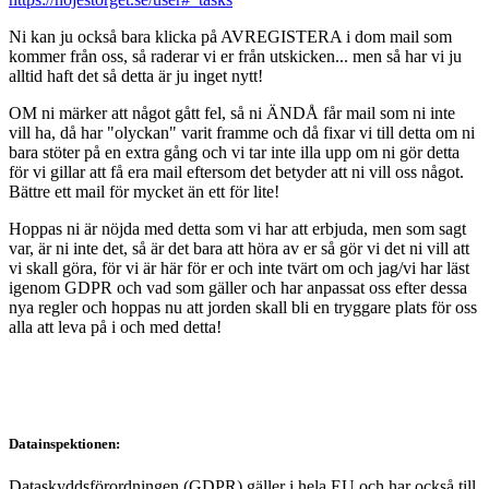
Ni kan ju också bara klicka på AVREGISTERA i dom mail som
kommer från oss, så raderar vi er från utskicken... men så har vi ju
alltid haft det så detta är ju inget nytt!
OM ni märker att något gått fel, så ni ÄNDÅ får mail som ni inte
vill ha, då har "olyckan" varit framme och då fixar vi till detta om ni
bara stöter på en extra gång och vi tar inte illa upp om ni gör detta
för vi gillar att få era mail eftersom det betyder att ni vill oss något.
Bättre ett mail för mycket än ett för lite!
Hoppas ni är nöjda med detta som vi har att erbjuda, men som sagt
var, är ni inte det, så är det bara att höra av er så gör vi det ni vill att
vi skall göra, för vi är här för er och inte tvärt om och jag/vi har läst
igenom GDPR och vad som gäller och har anpassat oss efter dessa
nya regler och hoppas nu att jorden skall bli en tryggare plats för oss
alla att leva på i och med detta!
Datainspektionen:
Dataskyddsförordningen (GDPR) gäller i hela EU och har också till