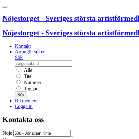
Nöjestorget - Sveriges största artistförmedl
Nöjestorget - Sveriges största artistförmedl
Kontakt
Arrangör söker
Sök
Alla
Titel
Nummer
Taggar
Sök
Bli medlem
Logga in
Kontakta oss
Nöje