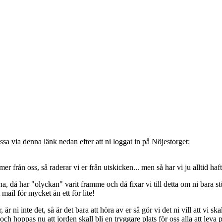
sa via denna länk nedan efter att ni loggat in på Nöjestorget:
oss, så raderar vi er från utskicken... men så har vi ju alltid haft de
, då har "olyckan" varit framme och då fixar vi till detta om ni bara stöt
t mail för mycket än ett för lite!
ni inte det, så är det bara att höra av er så gör vi det ni vill att vi ska
 hoppas nu att jorden skall bli en tryggare plats för oss alla att leva 