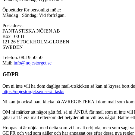
Öppettider för personligt möte:
Måndag - Söndag: Vid förfrågan.
Postadress:
FANTASTISKA NÖJEN AB
Box 100 11
121 26 STOCKHOLM-GLOBEN
SWEDEN
Telefon: 08-19 50 50
Mail:
info@nojestorget.se
GDPR
Om ni inte vill ha dom dagliga mail-utskicken så kan ni kryssa bort des
https://nojestorget.se/user#_tasks
Ni kan ju också bara klicka på AVREGISTERA i dom mail som kommer från 
OM ni märker att något gått fel, så ni ÄNDÅ får mail som ni inte vill ha
gillar att få era mail eftersom det betyder att ni vill oss något. Bättre et
Hoppas ni är nöjda med detta som vi har att erbjuda, men som sagt var, är 
GDPR och vad som gäller och har anpassat oss efter dessa nya regler och