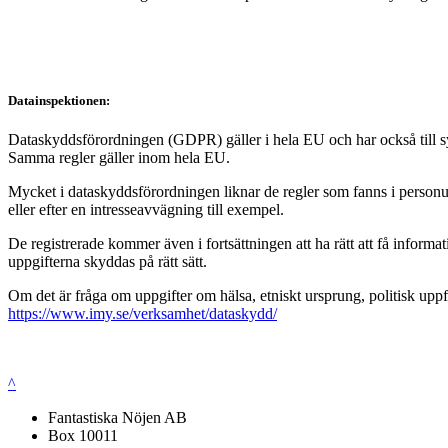
Datainspektionen:
Dataskyddsförordningen (GDPR) gäller i hela EU och har också till syft
Samma regler gäller inom hela EU.
Mycket i dataskyddsförordningen liknar de regler som fanns i personup
eller efter en intresseavvägning till exempel.
De registrerade kommer även i fortsättningen att ha rätt att få infor
uppgifterna skyddas på rätt sätt.
Om det är fråga om uppgifter om hälsa, etniskt ursprung, politisk uppf
https://www.imy.se/verksamhet/dataskydd/
^
Fantastiska Nöjen AB
Box 10011