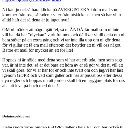
Ni kan ju också bara klicka på AVREGISTERA i dom mail som
kommer från oss, så raderar vi er från utskicken... men så har vi ju
alltid haft det så detta är ju inget nytt!
OM ni märker att något gått fel, så ni ÄNDÅ får mail som ni inte
vill ha, då har "olyckan" varit framme och då fixar vi till detta om ni
bara stöter på en extra gång och vi tar inte illa upp om ni gör detta
för vi gillar att få era mail eftersom det betyder att ni vill oss något.
Bättre ett mail för mycket än ett för lite!
Hoppas ni är nöjda med detta som vi har att erbjuda, men som sagt
var, är ni inte det, så är det bara att höra av er så gör vi det ni vill att
vi skall göra, för vi är här för er och inte tvärt om och jag/vi har läst
igenom GDPR och vad som gäller och har anpassat oss efter dessa
nya regler och hoppas nu att jorden skall bli en tryggare plats för oss
alla att leva på i och med detta!
Datainspektionen:
Dataskyddsförordningen (GDPR) gäller i hela EU och har också till