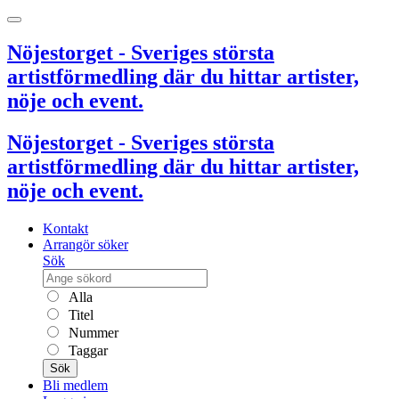
Nöjestorget - Sveriges största
artistförmedling där du hittar artister,
nöje och event.
Nöjestorget - Sveriges största
artistförmedling där du hittar artister,
nöje och event.
Kontakt
Arrangör söker
Sök
Alla
Titel
Nummer
Taggar
Sök
Bli medlem