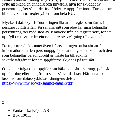
syfte att skapa en enhetlig och likvärdig nivå för skyddet av
personuppgifter så att det fria flödet av uppgifter inom Europa inte
hindras. Samma regler gäller inom hela EU.
Mycket i dataskyddsförordningen liknar de regler som fanns i
personuppgiftslagen. På samma sätt som idag får man behandla
personuppgifter med stöd av samtycke från de registrerade, för att
uppfylla ett avtal eller efter en intresseavvägning till exempel.
De registrerade kommer även i fortsättningen att ha rätt att få
information om den personuppgiftsbehandling som sker – och den
som behandlar personuppgifter måste ha tillräckliga
säkerhetsåtgärder för att uppgifterna skyddas på rätt sätt.
Om det är fråga om uppgifter om hälsa, etniskt ursprung, politisk
uppfattning eller religiös tro ställs särskilda krav. Här nedan kan du
läsa mer om dataskyddsförordningens delar:
https://www.imy.se/verksamhet/dataskydd/
^
Fantastiska Nöjen AB
Box 10011