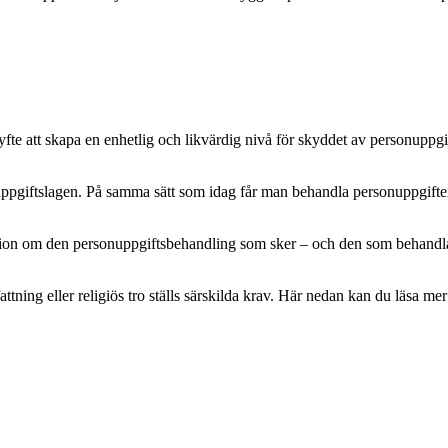
e att skapa en enhetlig och likvärdig nivå för skyddet av personuppgifte
pgiftslagen. På samma sätt som idag får man behandla personuppgifter m
mation om den personuppgiftsbehandling som sker – och den som behandlar 
attning eller religiös tro ställs särskilda krav. Här nedan kan du läsa 