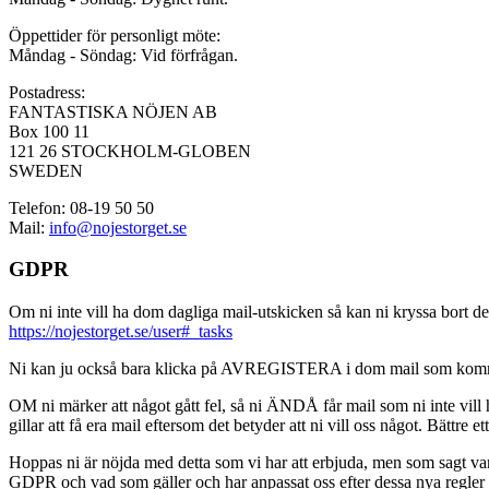
Öppettider för personligt möte:
Måndag - Söndag: Vid förfrågan.
Postadress:
FANTASTISKA NÖJEN AB
Box 100 11
121 26 STOCKHOLM-GLOBEN
SWEDEN
Telefon: 08-19 50 50
Mail:
info@nojestorget.se
GDPR
Om ni inte vill ha dom dagliga mail-utskicken så kan ni kryssa bort des
https://nojestorget.se/user#_tasks
Ni kan ju också bara klicka på AVREGISTERA i dom mail som kommer från 
OM ni märker att något gått fel, så ni ÄNDÅ får mail som ni inte vill ha
gillar att få era mail eftersom det betyder att ni vill oss något. Bättre et
Hoppas ni är nöjda med detta som vi har att erbjuda, men som sagt var, är 
GDPR och vad som gäller och har anpassat oss efter dessa nya regler och