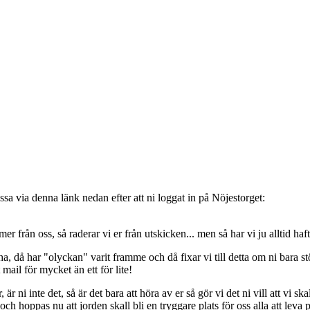
sa via denna länk nedan efter att ni loggat in på Nöjestorget:
oss, så raderar vi er från utskicken... men så har vi ju alltid haft de
, då har "olyckan" varit framme och då fixar vi till detta om ni bara stöt
t mail för mycket än ett för lite!
ni inte det, så är det bara att höra av er så gör vi det ni vill att vi ska
 hoppas nu att jorden skall bli en tryggare plats för oss alla att leva 