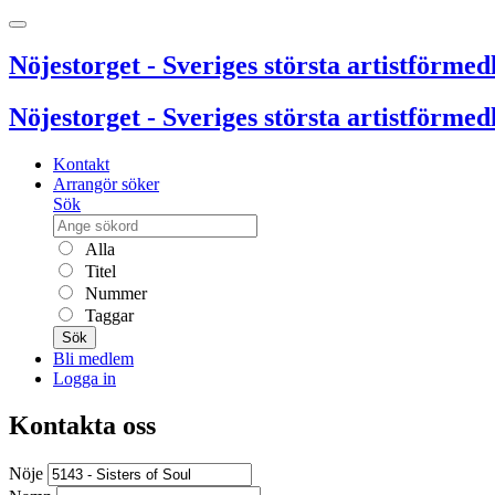
Nöjestorget - Sveriges största artistförmedl
Nöjestorget - Sveriges största artistförmedl
Kontakt
Arrangör söker
Sök
Alla
Titel
Nummer
Taggar
Sök
Bli medlem
Logga in
Kontakta oss
Nöje