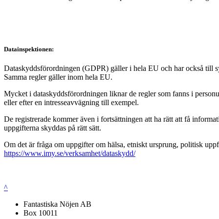
Datainspektionen:
Dataskyddsförordningen (GDPR) gäller i hela EU och har också till syft
Samma regler gäller inom hela EU.
Mycket i dataskyddsförordningen liknar de regler som fanns i personup
eller efter en intresseavvägning till exempel.
De registrerade kommer även i fortsättningen att ha rätt att få infor
uppgifterna skyddas på rätt sätt.
Om det är fråga om uppgifter om hälsa, etniskt ursprung, politisk uppf
https://www.imy.se/verksamhet/dataskydd/
^
Fantastiska Nöjen AB
Box 10011