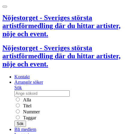
Nöjestorget - Sveriges största
artistförmedling där du hittar artister,
nöje och event.
Nöjestorget - Sveriges största
artistförmedling där du hittar artister,
nöje och event.
Kontakt
Arrangör söker
Sök
Alla
Titel
Nummer
Taggar
Sök
Bli medlem