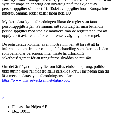
syfte att skapa en enhetlig och likvärdig nivå för skyddet av
personuppgifter så att det fria flödet av uppgifter inom Europa inte
hindras. Samma regler gäller inom hela EU.
Mycket i dataskyddsförordningen liknar de regler som fanns i
personuppgiftslagen. På samma sätt som idag får man behandla
personuppgifter med stöd av samtycke från de registrerade, för att
uppfylla ett avtal eller efter en intresseavvägning till exempel.
De registrerade kommer även i fortsättningen att ha rätt att få
information om den personuppgiftsbehandling som sker – och den
som behandlar personuppgifter måste ha tillräckliga
säkerhetsåtgärder för att uppgifterna skyddas på rätt sätt.
Om det är fråga om uppgifter om hälsa, etniskt ursprung, politisk
uppfattning eller religiös tro ställs särskilda krav. Här nedan kan du
läsa mer om dataskyddsförordningens delar:
https://www.imy.se/verksamhet/dataskydd/
^
Fantastiska Nöjen AB
Box 10011