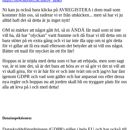
Ni kan ju också bara klicka på AVREGISTERA i dom mail som
kommer från oss, så raderar vi er från utskicken... men så har vi ju
alltid haft det så detta är ju inget nytt!
OM ni märker att något gått fel, så ni ÄNDÅ får mail som ni inte
vill ha, då har "olyckan" varit framme och då fixar vi till detta om ni
bara stöter på en extra gång och vi tar inte illa upp om ni gör detta
för vi gillar att få era mail eftersom det betyder att ni vill oss något.
Bättre ett mail för mycket än ett för lite!
Hoppas ni är nöjda med detta som vi har att erbjuda, men som sagt
var, är ni inte det, så är det bara att höra av er så gör vi det ni vill att
vi skall göra, för vi är här för er och inte tvärt om och jag/vi har läst
igenom GDPR och vad som gäller och har anpassat oss efter dessa
nya regler och hoppas nu att jorden skall bli en tryggare plats för oss
alla att leva på i och med detta!
Datainspektionen:
Dataskyddsförordningen (GDPR) gäller i hela EU och har också till