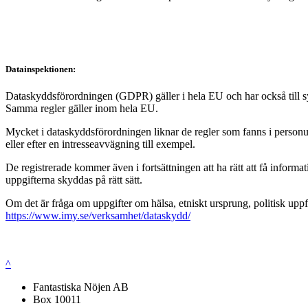
Datainspektionen:
Dataskyddsförordningen (GDPR) gäller i hela EU och har också till syft
Samma regler gäller inom hela EU.
Mycket i dataskyddsförordningen liknar de regler som fanns i personup
eller efter en intresseavvägning till exempel.
De registrerade kommer även i fortsättningen att ha rätt att få infor
uppgifterna skyddas på rätt sätt.
Om det är fråga om uppgifter om hälsa, etniskt ursprung, politisk uppf
https://www.imy.se/verksamhet/dataskydd/
^
Fantastiska Nöjen AB
Box 10011