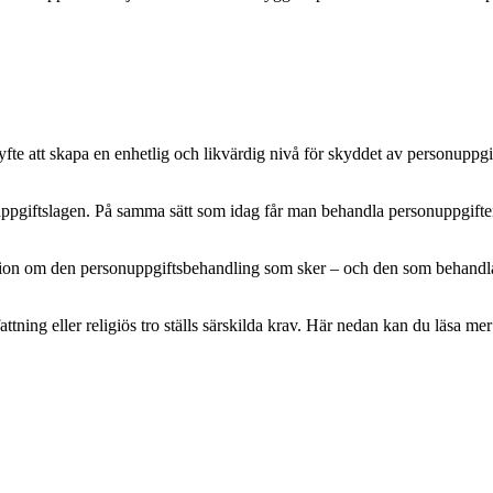
e att skapa en enhetlig och likvärdig nivå för skyddet av personuppgifte
pgiftslagen. På samma sätt som idag får man behandla personuppgifter m
mation om den personuppgiftsbehandling som sker – och den som behandlar 
attning eller religiös tro ställs särskilda krav. Här nedan kan du läsa 