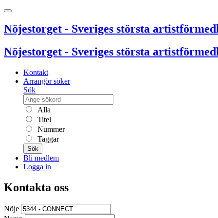
Nöjestorget - Sveriges största artistförmedl
Nöjestorget - Sveriges största artistförmedl
Kontakt
Arrangör söker
Sök
Alla
Titel
Nummer
Taggar
Sök
Bli medlem
Logga in
Kontakta oss
Nöje