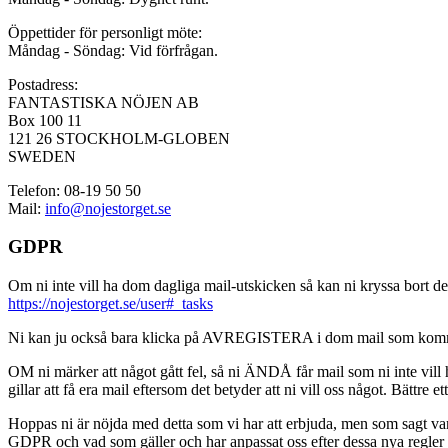
Öppettider för personligt möte:
Måndag - Söndag: Vid förfrågan.
Postadress:
FANTASTISKA NÖJEN AB
Box 100 11
121 26 STOCKHOLM-GLOBEN
SWEDEN
Telefon: 08-19 50 50
Mail:
info@nojestorget.se
GDPR
Om ni inte vill ha dom dagliga mail-utskicken så kan ni kryssa bort des
https://nojestorget.se/user#_tasks
Ni kan ju också bara klicka på AVREGISTERA i dom mail som kommer från 
OM ni märker att något gått fel, så ni ÄNDÅ får mail som ni inte vill ha
gillar att få era mail eftersom det betyder att ni vill oss något. Bättre et
Hoppas ni är nöjda med detta som vi har att erbjuda, men som sagt var, är 
GDPR och vad som gäller och har anpassat oss efter dessa nya regler och