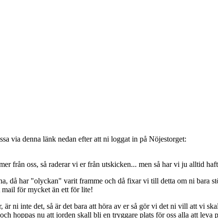
sa via denna länk nedan efter att ni loggat in på Nöjestorget:
oss, så raderar vi er från utskicken... men så har vi ju alltid haft de
, då har "olyckan" varit framme och då fixar vi till detta om ni bara stöt
t mail för mycket än ett för lite!
ni inte det, så är det bara att höra av er så gör vi det ni vill att vi ska
 hoppas nu att jorden skall bli en tryggare plats för oss alla att leva 