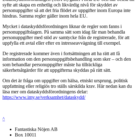
syfte att skapa en enhetlig och likvärdig nivå för skyddet av
personuppgifter så att det fria flödet av uppgifter inom Europa inte
hindras. Samma regler gäller inom hela EU.
Mycket i dataskyddsförordningen liknar de regler som fanns i
personuppgiftslagen. På samma sätt som idag får man behandla
personuppgifter med stöd av samtycke från de registrerade, för att
uppfylla ett avtal eller efter en intresseavvägning till exempel.
De registrerade kommer även i fortsättningen att ha rätt att få
information om den personuppgiftsbehandling som sker – och den
som behandlar personuppgifter måste ha tillräckliga
säkerhetsåtgärder för att uppgifterna skyddas på rätt sätt.
Om det är fråga om uppgifter om hälsa, etniskt ursprung, politisk
uppfattning eller religiös tro ställs särskilda krav. Här nedan kan du
läsa mer om dataskyddsförordningens delar:
https://www.imy.se/verksamhet/dataskydd/
^
Fantastiska Nöjen AB
Box 10011