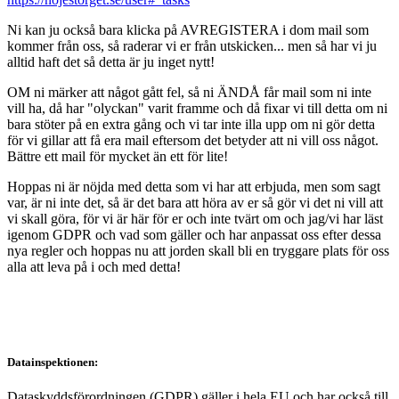
Ni kan ju också bara klicka på AVREGISTERA i dom mail som
kommer från oss, så raderar vi er från utskicken... men så har vi ju
alltid haft det så detta är ju inget nytt!
OM ni märker att något gått fel, så ni ÄNDÅ får mail som ni inte
vill ha, då har "olyckan" varit framme och då fixar vi till detta om ni
bara stöter på en extra gång och vi tar inte illa upp om ni gör detta
för vi gillar att få era mail eftersom det betyder att ni vill oss något.
Bättre ett mail för mycket än ett för lite!
Hoppas ni är nöjda med detta som vi har att erbjuda, men som sagt
var, är ni inte det, så är det bara att höra av er så gör vi det ni vill att
vi skall göra, för vi är här för er och inte tvärt om och jag/vi har läst
igenom GDPR och vad som gäller och har anpassat oss efter dessa
nya regler och hoppas nu att jorden skall bli en tryggare plats för oss
alla att leva på i och med detta!
Datainspektionen:
Dataskyddsförordningen (GDPR) gäller i hela EU och har också till