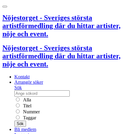
Nöjestorget - Sveriges största
artistförmedling där du hittar artister,
nöje och event.
Nöjestorget - Sveriges största
artistförmedling där du hittar artister,
nöje och event.
Kontakt
Arrangör söker
Sök
Alla
Titel
Nummer
Taggar
Sök
Bli medlem