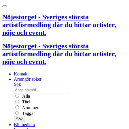
Nöjestorget - Sveriges största
artistförmedling där du hittar artister,
nöje och event.
Nöjestorget - Sveriges största
artistförmedling där du hittar artister,
nöje och event.
Kontakt
Arrangör söker
Sök
Alla
Titel
Nummer
Taggar
Sök
Bli medlem