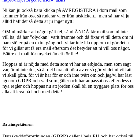
Ni kan ju också bara klicka på AVREGISTERA i dom mail som
kommer från oss, så raderar vi er från utskicken... men så har vi ju
alltid haft det så detta är ju inget nytt!
OM ni märker att något gått fel, så ni ÄNDÅ får mail som ni inte
vill ha, då har "olyckan" varit framme och då fixar vi till detta om ni
bara stöter på en extra gång och vi tar inte illa upp om ni gör detta
för vi gillar att få era mail eftersom det betyder att ni vill oss något.
Bättre ett mail för mycket än ett för lite!
Hoppas ni är nöjda med detta som vi har att erbjuda, men som sagt
var, är ni inte det, så är det bara att höra av er så gör vi det ni vill att
vi skall göra, för vi är här för er och inte tvärt om och jag/vi har läst
igenom GDPR och vad som gäller och har anpassat oss efter dessa
nya regler och hoppas nu att jorden skall bli en tryggare plats för oss
alla att leva på i och med detta!
Datainspektionen:
Dataskyddsförordningen (GDPR) gäller i hela EU och har också till