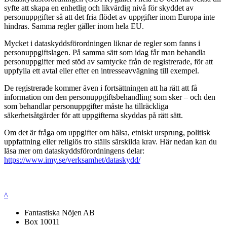
syfte att skapa en enhetlig och likvärdig nivå för skyddet av
personuppgifter så att det fria flödet av uppgifter inom Europa inte
hindras. Samma regler gäller inom hela EU.
Mycket i dataskyddsförordningen liknar de regler som fanns i
personuppgiftslagen. På samma sätt som idag får man behandla
personuppgifter med stöd av samtycke från de registrerade, för att
uppfylla ett avtal eller efter en intresseavvägning till exempel.
De registrerade kommer även i fortsättningen att ha rätt att få
information om den personuppgiftsbehandling som sker – och den
som behandlar personuppgifter måste ha tillräckliga
säkerhetsåtgärder för att uppgifterna skyddas på rätt sätt.
Om det är fråga om uppgifter om hälsa, etniskt ursprung, politisk
uppfattning eller religiös tro ställs särskilda krav. Här nedan kan du
läsa mer om dataskyddsförordningens delar:
https://www.imy.se/verksamhet/dataskydd/
^
Fantastiska Nöjen AB
Box 10011