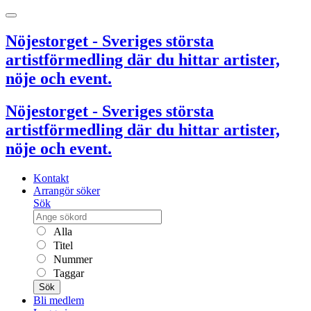
Nöjestorget - Sveriges största
artistförmedling där du hittar artister,
nöje och event.
Nöjestorget - Sveriges största
artistförmedling där du hittar artister,
nöje och event.
Kontakt
Arrangör söker
Sök
Alla
Titel
Nummer
Taggar
Sök
Bli medlem