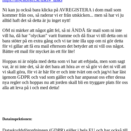
Ni kan ju också bara klicka på AVREGISTERA i dom mail som
kommer från oss, så raderar vi er från utskicken... men så har vi ju
alltid haft det så detta är ju inget nytt!
OM ni märker att något gått fel, så ni ÄNDÅ får mail som ni inte
vill ha, då har "olyckan" varit framme och då fixar vi till detta om ni
bara stöter på en extra gång och vi tar inte illa upp om ni gör detta
för vi gillar att få era mail eftersom det betyder att ni vill oss något.
Bättre ett mail för mycket än ett för lite!
Hoppas ni är nöjda med detta som vi har att erbjuda, men som sagt
var, är ni inte det, så är det bara att höra av er så gör vi det ni vill att
vi skall göra, för vi är här för er och inte tvärt om och jag/vi har läst
igenom GDPR och vad som gäller och har anpassat oss efter dessa
nya regler och hoppas nu att jorden skall bli en tryggare plats för oss
alla att leva på i och med detta!
Datainspektionen:
Dataskyddsförordningen (GDPR) gäller i hela EU och har också till