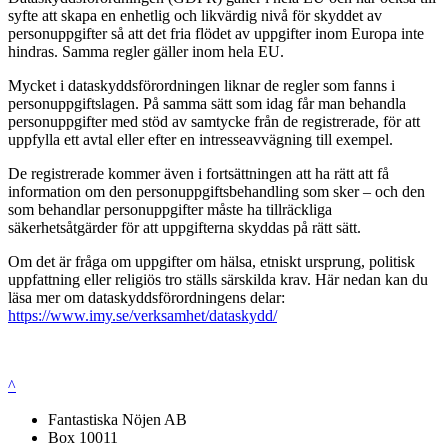
syfte att skapa en enhetlig och likvärdig nivå för skyddet av
personuppgifter så att det fria flödet av uppgifter inom Europa inte
hindras. Samma regler gäller inom hela EU.
Mycket i dataskyddsförordningen liknar de regler som fanns i
personuppgiftslagen. På samma sätt som idag får man behandla
personuppgifter med stöd av samtycke från de registrerade, för att
uppfylla ett avtal eller efter en intresseavvägning till exempel.
De registrerade kommer även i fortsättningen att ha rätt att få
information om den personuppgiftsbehandling som sker – och den
som behandlar personuppgifter måste ha tillräckliga
säkerhetsåtgärder för att uppgifterna skyddas på rätt sätt.
Om det är fråga om uppgifter om hälsa, etniskt ursprung, politisk
uppfattning eller religiös tro ställs särskilda krav. Här nedan kan du
läsa mer om dataskyddsförordningens delar:
https://www.imy.se/verksamhet/dataskydd/
^
Fantastiska Nöjen AB
Box 10011