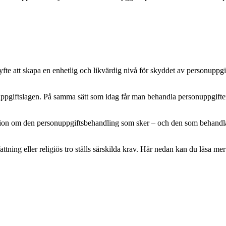
e att skapa en enhetlig och likvärdig nivå för skyddet av personuppgifte
pgiftslagen. På samma sätt som idag får man behandla personuppgifter m
mation om den personuppgiftsbehandling som sker – och den som behandlar 
attning eller religiös tro ställs särskilda krav. Här nedan kan du läsa 