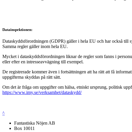
Datainspektionen:
Dataskyddsförordningen (GDPR) gäller i hela EU och har också till syft
Samma regler gäller inom hela EU.
Mycket i dataskyddsförordningen liknar de regler som fanns i personup
eller efter en intresseavvägning till exempel.
De registrerade kommer även i fortsättningen att ha rätt att få infor
uppgifterna skyddas på rätt sätt.
Om det är fråga om uppgifter om hälsa, etniskt ursprung, politisk uppf
https://www.imy.se/verksamhet/dataskydd/
^
Fantastiska Nöjen AB
Box 10011