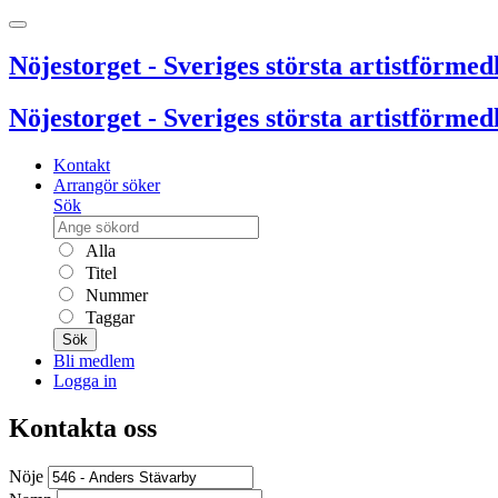
Nöjestorget - Sveriges största artistförmedl
Nöjestorget - Sveriges största artistförmedl
Kontakt
Arrangör söker
Sök
Alla
Titel
Nummer
Taggar
Sök
Bli medlem
Logga in
Kontakta oss
Nöje