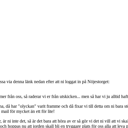
sa via denna länk nedan efter att ni loggat in på Nöjestorget:
oss, så raderar vi er från utskicken... men så har vi ju alltid haft de
, då har "olyckan" varit framme och då fixar vi till detta om ni bara stöt
t mail för mycket än ett för lite!
ni inte det, så är det bara att höra av er så gör vi det ni vill att vi ska
 hoppas nu att jorden skall bli en tryggare plats för oss alla att leva 