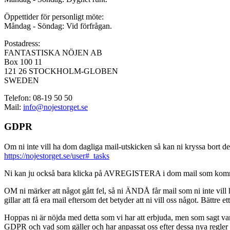
Öppettider för personligt möte:
Måndag - Söndag: Vid förfrågan.
Postadress:
FANTASTISKA NÖJEN AB
Box 100 11
121 26 STOCKHOLM-GLOBEN
SWEDEN
Telefon: 08-19 50 50
Mail:
info@nojestorget.se
GDPR
Om ni inte vill ha dom dagliga mail-utskicken så kan ni kryssa bort des
https://nojestorget.se/user#_tasks
Ni kan ju också bara klicka på AVREGISTERA i dom mail som kommer från 
OM ni märker att något gått fel, så ni ÄNDÅ får mail som ni inte vill ha
gillar att få era mail eftersom det betyder att ni vill oss något. Bättre et
Hoppas ni är nöjda med detta som vi har att erbjuda, men som sagt var, är 
GDPR och vad som gäller och har anpassat oss efter dessa nya regler och