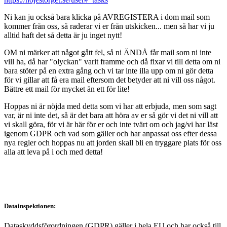
Ni kan ju också bara klicka på AVREGISTERA i dom mail som
kommer från oss, så raderar vi er från utskicken... men så har vi ju
alltid haft det så detta är ju inget nytt!
OM ni märker att något gått fel, så ni ÄNDÅ får mail som ni inte
vill ha, då har "olyckan" varit framme och då fixar vi till detta om ni
bara stöter på en extra gång och vi tar inte illa upp om ni gör detta
för vi gillar att få era mail eftersom det betyder att ni vill oss något.
Bättre ett mail för mycket än ett för lite!
Hoppas ni är nöjda med detta som vi har att erbjuda, men som sagt
var, är ni inte det, så är det bara att höra av er så gör vi det ni vill att
vi skall göra, för vi är här för er och inte tvärt om och jag/vi har läst
igenom GDPR och vad som gäller och har anpassat oss efter dessa
nya regler och hoppas nu att jorden skall bli en tryggare plats för oss
alla att leva på i och med detta!
Datainspektionen:
Dataskyddsförordningen (GDPR) gäller i hela EU och har också till