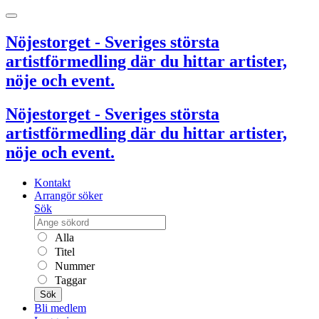
Nöjestorget - Sveriges största
artistförmedling där du hittar artister,
nöje och event.
Nöjestorget - Sveriges största
artistförmedling där du hittar artister,
nöje och event.
Kontakt
Arrangör söker
Sök
Alla
Titel
Nummer
Taggar
Sök
Bli medlem