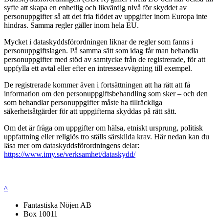
syfte att skapa en enhetlig och likvärdig nivå för skyddet av
personuppgifter så att det fria flödet av uppgifter inom Europa inte
hindras. Samma regler gäller inom hela EU.
Mycket i dataskyddsförordningen liknar de regler som fanns i
personuppgiftslagen. På samma sätt som idag får man behandla
personuppgifter med stöd av samtycke från de registrerade, för att
uppfylla ett avtal eller efter en intresseavvägning till exempel.
De registrerade kommer även i fortsättningen att ha rätt att få
information om den personuppgiftsbehandling som sker – och den
som behandlar personuppgifter måste ha tillräckliga
säkerhetsåtgärder för att uppgifterna skyddas på rätt sätt.
Om det är fråga om uppgifter om hälsa, etniskt ursprung, politisk
uppfattning eller religiös tro ställs särskilda krav. Här nedan kan du
läsa mer om dataskyddsförordningens delar:
https://www.imy.se/verksamhet/dataskydd/
^
Fantastiska Nöjen AB
Box 10011