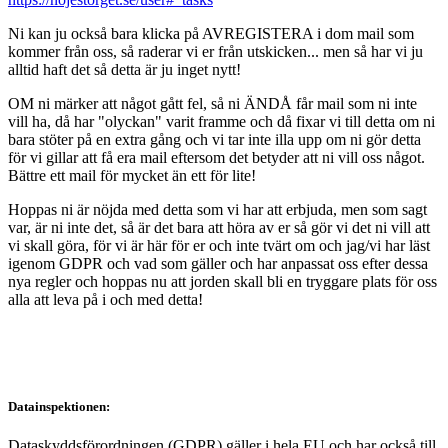
Ni kan ju också bara klicka på AVREGISTERA i dom mail som
kommer från oss, så raderar vi er från utskicken... men så har vi ju
alltid haft det så detta är ju inget nytt!
OM ni märker att något gått fel, så ni ÄNDÅ får mail som ni inte
vill ha, då har "olyckan" varit framme och då fixar vi till detta om ni
bara stöter på en extra gång och vi tar inte illa upp om ni gör detta
för vi gillar att få era mail eftersom det betyder att ni vill oss något.
Bättre ett mail för mycket än ett för lite!
Hoppas ni är nöjda med detta som vi har att erbjuda, men som sagt
var, är ni inte det, så är det bara att höra av er så gör vi det ni vill att
vi skall göra, för vi är här för er och inte tvärt om och jag/vi har läst
igenom GDPR och vad som gäller och har anpassat oss efter dessa
nya regler och hoppas nu att jorden skall bli en tryggare plats för oss
alla att leva på i och med detta!
Datainspektionen:
Dataskyddsförordningen (GDPR) gäller i hela EU och har också till