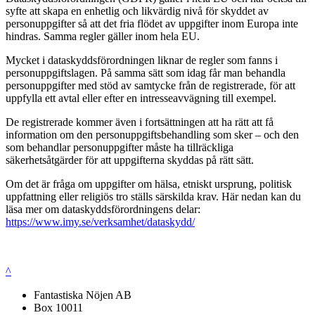
syfte att skapa en enhetlig och likvärdig nivå för skyddet av
personuppgifter så att det fria flödet av uppgifter inom Europa inte
hindras. Samma regler gäller inom hela EU.
Mycket i dataskyddsförordningen liknar de regler som fanns i
personuppgiftslagen. På samma sätt som idag får man behandla
personuppgifter med stöd av samtycke från de registrerade, för att
uppfylla ett avtal eller efter en intresseavvägning till exempel.
De registrerade kommer även i fortsättningen att ha rätt att få
information om den personuppgiftsbehandling som sker – och den
som behandlar personuppgifter måste ha tillräckliga
säkerhetsåtgärder för att uppgifterna skyddas på rätt sätt.
Om det är fråga om uppgifter om hälsa, etniskt ursprung, politisk
uppfattning eller religiös tro ställs särskilda krav. Här nedan kan du
läsa mer om dataskyddsförordningens delar:
https://www.imy.se/verksamhet/dataskydd/
^
Fantastiska Nöjen AB
Box 10011