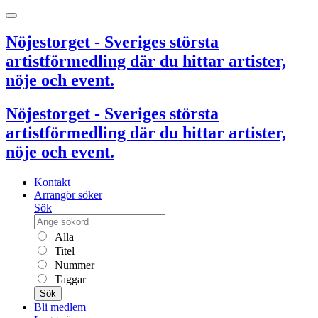
Nöjestorget - Sveriges största
artistförmedling där du hittar artister,
nöje och event.
Nöjestorget - Sveriges största
artistförmedling där du hittar artister,
nöje och event.
Kontakt
Arrangör söker
Sök
Alla
Titel
Nummer
Taggar
Sök
Bli medlem