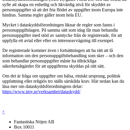
syfte att skapa en enhetlig och likvärdig nivå för skyddet av
personuppgifter så att det fria flödet av uppgifter inom Europa inte
hindras. Samma regler gäller inom hela EU.
Mycket i dataskyddsförordningen liknar de regler som fanns i
personuppgiftslagen. På samma sätt som idag får man behandla
personuppgifter med stöd av samtycke från de registrerade, för att
uppfylla ett avtal eller efter en intresseavvägning till exempel.
De registrerade kommer även i fortsättningen att ha rätt att få
information om den personuppgiftsbehandling som sker – och den
som behandlar personuppgifter måste ha tillräckliga
säkerhetsåtgärder för att uppgifterna skyddas på rätt sätt.
Om det är fråga om uppgifter om hälsa, etniskt ursprung, politisk
uppfattning eller religiös tro ställs särskilda krav. Här nedan kan du
läsa mer om dataskyddsförordningens delar:
https://www.imy.se/verksamhet/dataskydd/
^
Fantastiska Nöjen AB
Box 10011