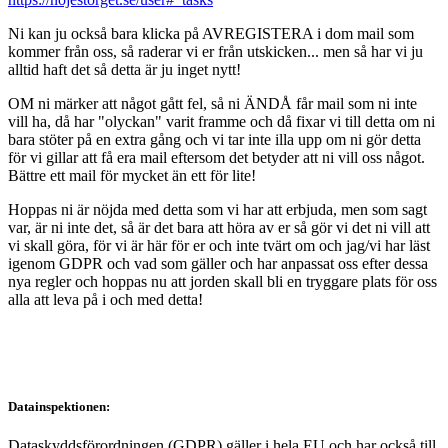
Ni kan ju också bara klicka på AVREGISTERA i dom mail som
kommer från oss, så raderar vi er från utskicken... men så har vi ju
alltid haft det så detta är ju inget nytt!
OM ni märker att något gått fel, så ni ÄNDÅ får mail som ni inte
vill ha, då har "olyckan" varit framme och då fixar vi till detta om ni
bara stöter på en extra gång och vi tar inte illa upp om ni gör detta
för vi gillar att få era mail eftersom det betyder att ni vill oss något.
Bättre ett mail för mycket än ett för lite!
Hoppas ni är nöjda med detta som vi har att erbjuda, men som sagt
var, är ni inte det, så är det bara att höra av er så gör vi det ni vill att
vi skall göra, för vi är här för er och inte tvärt om och jag/vi har läst
igenom GDPR och vad som gäller och har anpassat oss efter dessa
nya regler och hoppas nu att jorden skall bli en tryggare plats för oss
alla att leva på i och med detta!
Datainspektionen:
Dataskyddsförordningen (GDPR) gäller i hela EU och har också till