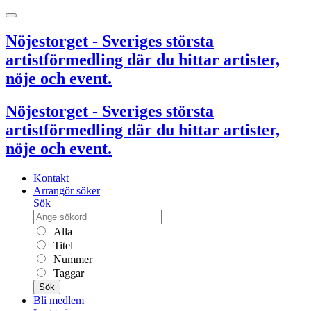
Nöjestorget - Sveriges största
artistförmedling där du hittar artister,
nöje och event.
Nöjestorget - Sveriges största
artistförmedling där du hittar artister,
nöje och event.
Kontakt
Arrangör söker
Sök
Alla
Titel
Nummer
Taggar
Sök
Bli medlem