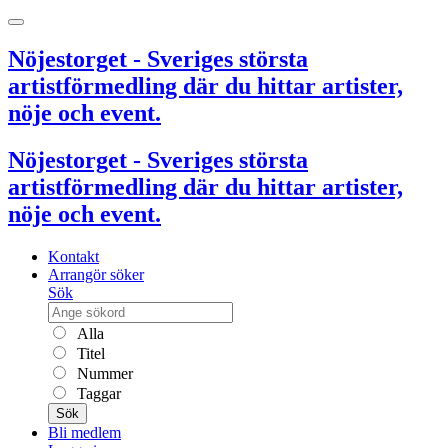
Nöjestorget - Sveriges största
artistförmedling där du hittar artister,
nöje och event.
Nöjestorget - Sveriges största
artistförmedling där du hittar artister,
nöje och event.
Kontakt
Arrangör söker
Sök
Alla
Titel
Nummer
Taggar
Sök
Bli medlem