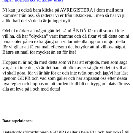
Ni kan ju också bara klicka på AVREGISTERA i dom mail som
kommer från oss, så raderar vi er från utskicken... men så har vi ju
alltid haft det så detta är ju inget nytt!
OM ni märker att något gått fel, så ni ÄNDÅ får mail som ni inte
vill ha, då har "olyckan" varit framme och då fixar vi till detta om ni
bara stöter på en extra gång och vi tar inte illa upp om ni gör detta
för vi gillar att få era mail eftersom det betyder att ni vill oss något.
Bättre ett mail för mycket än ett för lite!
Hoppas ni är nöjda med detta som vi har att erbjuda, men som sagt
var, är ni inte det, så är det bara att höra av er så gör vi det ni vill att
vi skall göra, för vi är här för er och inte tvärt om och jag/vi har läst
igenom GDPR och vad som gäller och har anpassat oss efter dessa
nya regler och hoppas nu att jorden skall bli en tryggare plats för oss
alla att leva på i och med detta!
Datainspektionen:
Dataskyddsförordningen (GDPR) gäller i hela EU och har också till