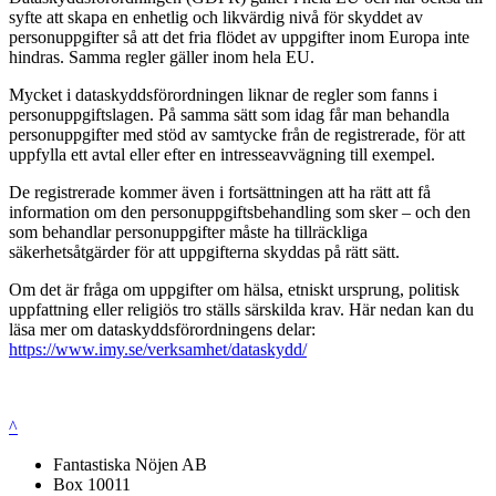
syfte att skapa en enhetlig och likvärdig nivå för skyddet av
personuppgifter så att det fria flödet av uppgifter inom Europa inte
hindras. Samma regler gäller inom hela EU.
Mycket i dataskyddsförordningen liknar de regler som fanns i
personuppgiftslagen. På samma sätt som idag får man behandla
personuppgifter med stöd av samtycke från de registrerade, för att
uppfylla ett avtal eller efter en intresseavvägning till exempel.
De registrerade kommer även i fortsättningen att ha rätt att få
information om den personuppgiftsbehandling som sker – och den
som behandlar personuppgifter måste ha tillräckliga
säkerhetsåtgärder för att uppgifterna skyddas på rätt sätt.
Om det är fråga om uppgifter om hälsa, etniskt ursprung, politisk
uppfattning eller religiös tro ställs särskilda krav. Här nedan kan du
läsa mer om dataskyddsförordningens delar:
https://www.imy.se/verksamhet/dataskydd/
^
Fantastiska Nöjen AB
Box 10011