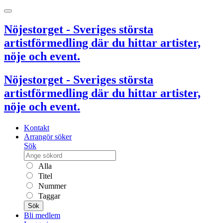
Nöjestorget - Sveriges största
artistförmedling där du hittar artister,
nöje och event.
Nöjestorget - Sveriges största
artistförmedling där du hittar artister,
nöje och event.
Kontakt
Arrangör söker
Sök
Alla
Titel
Nummer
Taggar
Sök
Bli medlem