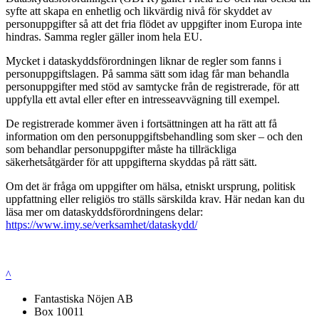
syfte att skapa en enhetlig och likvärdig nivå för skyddet av
personuppgifter så att det fria flödet av uppgifter inom Europa inte
hindras. Samma regler gäller inom hela EU.
Mycket i dataskyddsförordningen liknar de regler som fanns i
personuppgiftslagen. På samma sätt som idag får man behandla
personuppgifter med stöd av samtycke från de registrerade, för att
uppfylla ett avtal eller efter en intresseavvägning till exempel.
De registrerade kommer även i fortsättningen att ha rätt att få
information om den personuppgiftsbehandling som sker – och den
som behandlar personuppgifter måste ha tillräckliga
säkerhetsåtgärder för att uppgifterna skyddas på rätt sätt.
Om det är fråga om uppgifter om hälsa, etniskt ursprung, politisk
uppfattning eller religiös tro ställs särskilda krav. Här nedan kan du
läsa mer om dataskyddsförordningens delar:
https://www.imy.se/verksamhet/dataskydd/
^
Fantastiska Nöjen AB
Box 10011