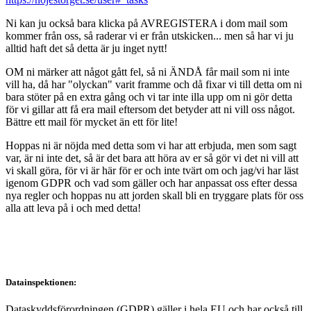
Ni kan ju också bara klicka på AVREGISTERA i dom mail som
kommer från oss, så raderar vi er från utskicken... men så har vi ju
alltid haft det så detta är ju inget nytt!
OM ni märker att något gått fel, så ni ÄNDÅ får mail som ni inte
vill ha, då har "olyckan" varit framme och då fixar vi till detta om ni
bara stöter på en extra gång och vi tar inte illa upp om ni gör detta
för vi gillar att få era mail eftersom det betyder att ni vill oss något.
Bättre ett mail för mycket än ett för lite!
Hoppas ni är nöjda med detta som vi har att erbjuda, men som sagt
var, är ni inte det, så är det bara att höra av er så gör vi det ni vill att
vi skall göra, för vi är här för er och inte tvärt om och jag/vi har läst
igenom GDPR och vad som gäller och har anpassat oss efter dessa
nya regler och hoppas nu att jorden skall bli en tryggare plats för oss
alla att leva på i och med detta!
Datainspektionen:
Dataskyddsförordningen (GDPR) gäller i hela EU och har också till