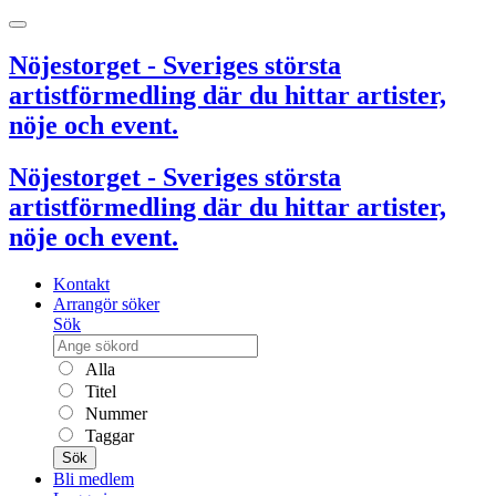
Nöjestorget - Sveriges största
artistförmedling där du hittar artister,
nöje och event.
Nöjestorget - Sveriges största
artistförmedling där du hittar artister,
nöje och event.
Kontakt
Arrangör söker
Sök
Alla
Titel
Nummer
Taggar
Sök
Bli medlem