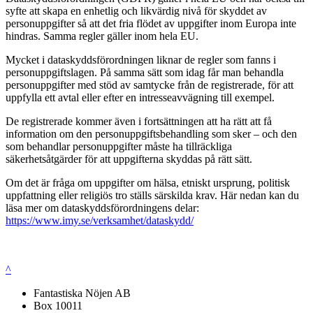
syfte att skapa en enhetlig och likvärdig nivå för skyddet av
personuppgifter så att det fria flödet av uppgifter inom Europa inte
hindras. Samma regler gäller inom hela EU.
Mycket i dataskyddsförordningen liknar de regler som fanns i
personuppgiftslagen. På samma sätt som idag får man behandla
personuppgifter med stöd av samtycke från de registrerade, för att
uppfylla ett avtal eller efter en intresseavvägning till exempel.
De registrerade kommer även i fortsättningen att ha rätt att få
information om den personuppgiftsbehandling som sker – och den
som behandlar personuppgifter måste ha tillräckliga
säkerhetsåtgärder för att uppgifterna skyddas på rätt sätt.
Om det är fråga om uppgifter om hälsa, etniskt ursprung, politisk
uppfattning eller religiös tro ställs särskilda krav. Här nedan kan du
läsa mer om dataskyddsförordningens delar:
https://www.imy.se/verksamhet/dataskydd/
^
Fantastiska Nöjen AB
Box 10011