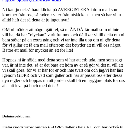
Ni kan ju också bara klicka på AVREGISTERA i dom mail som
kommer från oss, så raderar vi er från utskicken... men så har vi ju
alltid haft det så detta är ju inget nytt!
OM ni märker att något gått fel, så ni ÄNDÅ får mail som ni inte
vill ha, då har "olyckan" varit framme och då fixar vi till detta om ni
bara stöter på en extra gång och vi tar inte illa upp om ni gör detta
för vi gillar att få era mail eftersom det betyder att ni vill oss något.
Bättre ett mail för mycket än ett för lite!
Hoppas ni är nöjda med detta som vi har att erbjuda, men som sagt
var, är ni inte det, så är det bara att höra av er så gör vi det ni vill att
vi skall göra, för vi är här för er och inte tvärt om och jag/vi har läst
igenom GDPR och vad som gäller och har anpassat oss efter dessa
nya regler och hoppas nu att jorden skall bli en tryggare plats för oss
alla att leva på i och med detta!
Datainspektionen:
Dataskyddsförordningen (GDPR) gäller i hela EU och har också till