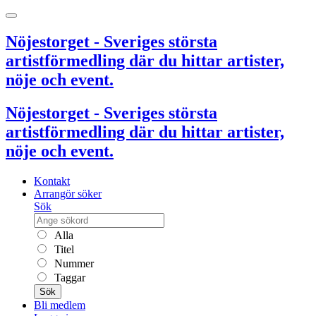
Nöjestorget - Sveriges största
artistförmedling där du hittar artister,
nöje och event.
Nöjestorget - Sveriges största
artistförmedling där du hittar artister,
nöje och event.
Kontakt
Arrangör söker
Sök
Alla
Titel
Nummer
Taggar
Sök
Bli medlem