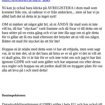
Ni kan ju också bara klicka på AVREGISTERA i dom mail som
kommer från oss, så raderar vi er från utskicken... men så har vi ju
alltid haft det så detta är ju inget nytt!
OM ni märker att något gått fel, så ni ÄNDÅ får mail som ni inte
vill ha, då har "olyckan" varit framme och då fixar vi till detta om ni
bara stöter på en extra gång och vi tar inte illa upp om ni gör detta
för vi gillar att få era mail eftersom det betyder att ni vill oss något.
Bättre ett mail för mycket än ett för lite!
Hoppas ni är nöjda med detta som vi har att erbjuda, men som sagt
var, är ni inte det, så är det bara att höra av er så gör vi det ni vill att
vi skall göra, för vi är här för er och inte tvärt om och jag/vi har läst
igenom GDPR och vad som gäller och har anpassat oss efter dessa
nya regler och hoppas nu att jorden skall bli en tryggare plats för oss
alla att leva på i och med detta!
Datainspektionen:
Dataskyddsförordningen (GDPR) gäller i hela EU och har också till