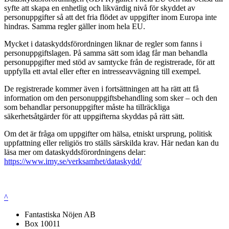
syfte att skapa en enhetlig och likvärdig nivå för skyddet av
personuppgifter så att det fria flödet av uppgifter inom Europa inte
hindras. Samma regler gäller inom hela EU.
Mycket i dataskyddsförordningen liknar de regler som fanns i
personuppgiftslagen. På samma sätt som idag får man behandla
personuppgifter med stöd av samtycke från de registrerade, för att
uppfylla ett avtal eller efter en intresseavvägning till exempel.
De registrerade kommer även i fortsättningen att ha rätt att få
information om den personuppgiftsbehandling som sker – och den
som behandlar personuppgifter måste ha tillräckliga
säkerhetsåtgärder för att uppgifterna skyddas på rätt sätt.
Om det är fråga om uppgifter om hälsa, etniskt ursprung, politisk
uppfattning eller religiös tro ställs särskilda krav. Här nedan kan du
läsa mer om dataskyddsförordningens delar:
https://www.imy.se/verksamhet/dataskydd/
^
Fantastiska Nöjen AB
Box 10011