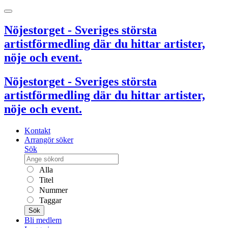
Nöjestorget - Sveriges största
artistförmedling där du hittar artister,
nöje och event.
Nöjestorget - Sveriges största
artistförmedling där du hittar artister,
nöje och event.
Kontakt
Arrangör söker
Sök
Alla
Titel
Nummer
Taggar
Sök
Bli medlem