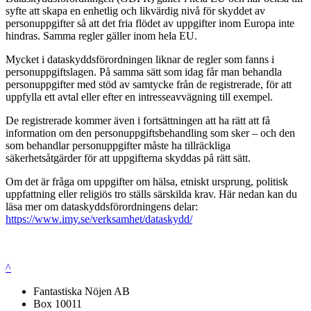
syfte att skapa en enhetlig och likvärdig nivå för skyddet av
personuppgifter så att det fria flödet av uppgifter inom Europa inte
hindras. Samma regler gäller inom hela EU.
Mycket i dataskyddsförordningen liknar de regler som fanns i
personuppgiftslagen. På samma sätt som idag får man behandla
personuppgifter med stöd av samtycke från de registrerade, för att
uppfylla ett avtal eller efter en intresseavvägning till exempel.
De registrerade kommer även i fortsättningen att ha rätt att få
information om den personuppgiftsbehandling som sker – och den
som behandlar personuppgifter måste ha tillräckliga
säkerhetsåtgärder för att uppgifterna skyddas på rätt sätt.
Om det är fråga om uppgifter om hälsa, etniskt ursprung, politisk
uppfattning eller religiös tro ställs särskilda krav. Här nedan kan du
läsa mer om dataskyddsförordningens delar:
https://www.imy.se/verksamhet/dataskydd/
^
Fantastiska Nöjen AB
Box 10011