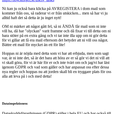
Ni kan ju också bara klicka på AVREGISTERA i dom mail som
kommer från oss, så raderar vi er från utskicken... men så har vi ju
alltid haft det så detta är ju inget nytt!
OM ni märker att något gått fel, så ni ÄNDÅ får mail som ni inte
vill ha, då har "olyckan" varit framme och då fixar vi till detta om ni
bara stöter på en extra gång och vi tar inte illa upp om ni gör detta
för vi gillar att få era mail eftersom det betyder att ni vill oss något.
Bättre ett mail för mycket än ett för lite!
Hoppas ni är nöjda med detta som vi har att erbjuda, men som sagt
var, är ni inte det, så är det bara att höra av er så gör vi det ni vill att
vi skall göra, för vi är här för er och inte tvärt om och jag/vi har läst
igenom GDPR och vad som gäller och har anpassat oss efter dessa
nya regler och hoppas nu att jorden skall bli en tryggare plats för oss
alla att leva på i och med detta!
Datainspektionen:
Dataskyddsförordningen (GDPR) gäller i hela EU och har också till