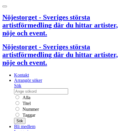
Nöjestorget - Sveriges största
artistförmedling där du hittar artister,
nöje och event.
Nöjestorget - Sveriges största
artistförmedling där du hittar artister,
nöje och event.
Kontakt
Arrangör söker
Sök
Alla
Titel
Nummer
Taggar
Sök
Bli medlem