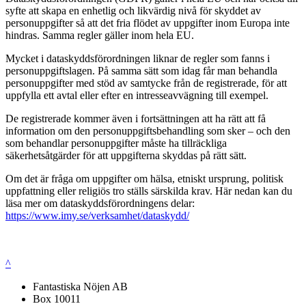
syfte att skapa en enhetlig och likvärdig nivå för skyddet av
personuppgifter så att det fria flödet av uppgifter inom Europa inte
hindras. Samma regler gäller inom hela EU.
Mycket i dataskyddsförordningen liknar de regler som fanns i
personuppgiftslagen. På samma sätt som idag får man behandla
personuppgifter med stöd av samtycke från de registrerade, för att
uppfylla ett avtal eller efter en intresseavvägning till exempel.
De registrerade kommer även i fortsättningen att ha rätt att få
information om den personuppgiftsbehandling som sker – och den
som behandlar personuppgifter måste ha tillräckliga
säkerhetsåtgärder för att uppgifterna skyddas på rätt sätt.
Om det är fråga om uppgifter om hälsa, etniskt ursprung, politisk
uppfattning eller religiös tro ställs särskilda krav. Här nedan kan du
läsa mer om dataskyddsförordningens delar:
https://www.imy.se/verksamhet/dataskydd/
^
Fantastiska Nöjen AB
Box 10011