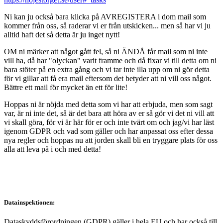
Ni kan ju också bara klicka på AVREGISTERA i dom mail som
kommer från oss, så raderar vi er från utskicken... men så har vi ju
alltid haft det så detta är ju inget nytt!
OM ni märker att något gått fel, så ni ÄNDÅ får mail som ni inte
vill ha, då har "olyckan" varit framme och då fixar vi till detta om ni
bara stöter på en extra gång och vi tar inte illa upp om ni gör detta
för vi gillar att få era mail eftersom det betyder att ni vill oss något.
Bättre ett mail för mycket än ett för lite!
Hoppas ni är nöjda med detta som vi har att erbjuda, men som sagt
var, är ni inte det, så är det bara att höra av er så gör vi det ni vill att
vi skall göra, för vi är här för er och inte tvärt om och jag/vi har läst
igenom GDPR och vad som gäller och har anpassat oss efter dessa
nya regler och hoppas nu att jorden skall bli en tryggare plats för oss
alla att leva på i och med detta!
Datainspektionen:
Dataskyddsförordningen (GDPR) gäller i hela EU och har också till