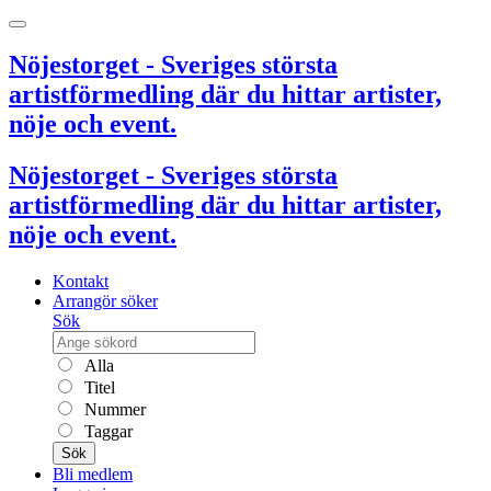
Nöjestorget - Sveriges största
artistförmedling där du hittar artister,
nöje och event.
Nöjestorget - Sveriges största
artistförmedling där du hittar artister,
nöje och event.
Kontakt
Arrangör söker
Sök
Alla
Titel
Nummer
Taggar
Sök
Bli medlem