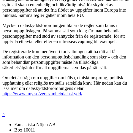
syfte att skapa en enhetlig och likvärdig nivå för skyddet av
personuppgifter så att det fria flödet av uppgifter inom Europa inte
hindras. Samma regler gäller inom hela EU.
Mycket i dataskyddsförordningen liknar de regler som fanns i
personuppgiftslagen. På samma sätt som idag får man behandla
personuppgifter med stöd av samtycke från de registrerade, för att
uppfylla ett avtal eller efter en intresseavvägning till exempel.
De registrerade kommer även i fortsättningen att ha rätt att få
information om den personuppgiftsbehandling som sker – och den
som behandlar personuppgifter måste ha tillräckliga
säkerhetsåtgärder för att uppgifterna skyddas på rätt sätt.
Om det är fråga om uppgifter om hälsa, etniskt ursprung, politisk
uppfattning eller religiös tro ställs särskilda krav. Här nedan kan du
läsa mer om dataskyddsförordningens delar:
https://www.imy.se/verksamhet/dataskydd/
^
Fantastiska Nöjen AB
Box 10011