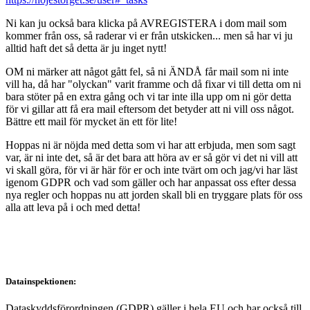
Ni kan ju också bara klicka på AVREGISTERA i dom mail som
kommer från oss, så raderar vi er från utskicken... men så har vi ju
alltid haft det så detta är ju inget nytt!
OM ni märker att något gått fel, så ni ÄNDÅ får mail som ni inte
vill ha, då har "olyckan" varit framme och då fixar vi till detta om ni
bara stöter på en extra gång och vi tar inte illa upp om ni gör detta
för vi gillar att få era mail eftersom det betyder att ni vill oss något.
Bättre ett mail för mycket än ett för lite!
Hoppas ni är nöjda med detta som vi har att erbjuda, men som sagt
var, är ni inte det, så är det bara att höra av er så gör vi det ni vill att
vi skall göra, för vi är här för er och inte tvärt om och jag/vi har läst
igenom GDPR och vad som gäller och har anpassat oss efter dessa
nya regler och hoppas nu att jorden skall bli en tryggare plats för oss
alla att leva på i och med detta!
Datainspektionen:
Dataskyddsförordningen (GDPR) gäller i hela EU och har också till