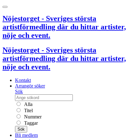
Nöjestorget - Sveriges största
artistförmedling där du hittar artister,
nöje och event.
Nöjestorget - Sveriges största
artistförmedling där du hittar artister,
nöje och event.
Kontakt
Arrangör söker
Sök
Alla
Titel
Nummer
Taggar
Sök
Bli medlem