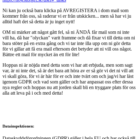
Ni kan ju också bara klicka på AVREGISTERA i dom mail som
kommer från oss, så raderar vi er från utskicken... men så har vi ju
alltid haft det så detta är ju inget nytt!
OM ni märker att något gått fel, så ni ÄNDÅ får mail som ni inte
vill ha, då har "olyckan" varit framme och då fixar vi till detta om ni
bara stöter på en extra gång och vi tar inte illa upp om ni gör detta
för vi gillar att få era mail eftersom det betyder att ni vill oss något.
Bättre ett mail för mycket än ett för lite!
Hoppas ni är nöjda med detta som vi har att erbjuda, men som sagt
var, är ni inte det, så är det bara att höra av er så gör vi det ni vill att
vi skall göra, för vi är här för er och inte tvärt om och jag/vi har läst
igenom GDPR och vad som gäller och har anpassat oss efter dessa
nya regler och hoppas nu att jorden skall bli en tryggare plats för oss
alla att leva på i och med detta!
Datainspektionen:
Dataskyddsförordningen (GDPR) gäller i hela EU och har också till