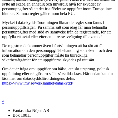
syfte att skapa en enhetlig och likvärdig nivå för skyddet av
personuppgifter så att det fria flödet av uppgifter inom Europa inte
hindras. Samma regler gäller inom hela EU.
Mycket i dataskyddsförordningen liknar de regler som fanns i
personuppgiftslagen. På samma sätt som idag får man behandla
personuppgifter med stöd av samtycke från de registrerade, för att
uppfylla ett avtal eller efter en intresseavvägning till exempel.
De registrerade kommer även i fortsättningen att ha rätt att få
information om den personuppgiftsbehandling som sker – och den
som behandlar personuppgifter måste ha tillräckliga
säkerhetsåtgärder för att uppgifterna skyddas på rätt sätt.
Om det är fråga om uppgifter om hälsa, etniskt ursprung, politisk
uppfattning eller religiös tro ställs särskilda krav. Här nedan kan du
läsa mer om dataskyddsförordningens delar:
https://www.imy.se/verksamhet/dataskydd/
^
Fantastiska Nöjen AB
Box 10011