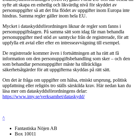
syfte att skapa en enhetlig och likvärdig nivå för skyddet av
personuppgifter så att det fria flödet av uppgifter inom Europa inte
hindras. Samma regler gäller inom hela EU.
Mycket i dataskyddsförordningen liknar de regler som fanns i
personuppgiftslagen. På samma sätt som idag får man behandla
personuppgifter med stöd av samtycke från de registrerade, för att
uppfylla ett avtal eller efter en intresseavvägning till exempel.
De registrerade kommer även i fortsättningen att ha rätt att få
information om den personuppgiftsbehandling som sker – och den
som behandlar personuppgifter måste ha tillräckliga
säkerhetsåtgärder för att uppgifterna skyddas på rätt sätt.
Om det är fråga om uppgifter om hälsa, etniskt ursprung, politisk
uppfattning eller religiös tro ställs särskilda krav. Här nedan kan du
läsa mer om dataskyddsförordningens delar:
https://www.imy.se/verksamhet/dataskydd/
^
Fantastiska Nöjen AB
Box 10011