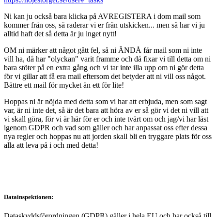
Ni kan ju också bara klicka på AVREGISTERA i dom mail som
kommer från oss, så raderar vi er från utskicken... men så har vi ju
alltid haft det så detta är ju inget nytt!
OM ni märker att något gått fel, så ni ÄNDÅ får mail som ni inte
vill ha, då har "olyckan" varit framme och då fixar vi till detta om ni
bara stöter på en extra gång och vi tar inte illa upp om ni gör detta
för vi gillar att få era mail eftersom det betyder att ni vill oss något.
Bättre ett mail för mycket än ett för lite!
Hoppas ni är nöjda med detta som vi har att erbjuda, men som sagt
var, är ni inte det, så är det bara att höra av er så gör vi det ni vill att
vi skall göra, för vi är här för er och inte tvärt om och jag/vi har läst
igenom GDPR och vad som gäller och har anpassat oss efter dessa
nya regler och hoppas nu att jorden skall bli en tryggare plats för oss
alla att leva på i och med detta!
Datainspektionen:
Dataskyddsförordningen (GDPR) gäller i hela EU och har också till