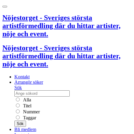
Nöjestorget - Sveriges största
artistförmedling där du hittar artister,
nöje och event.
Nöjestorget - Sveriges största
artistförmedling där du hittar artister,
nöje och event.
Kontakt
Arrangör söker
Sök
Alla
Titel
Nummer
Taggar
Sök
Bli medlem