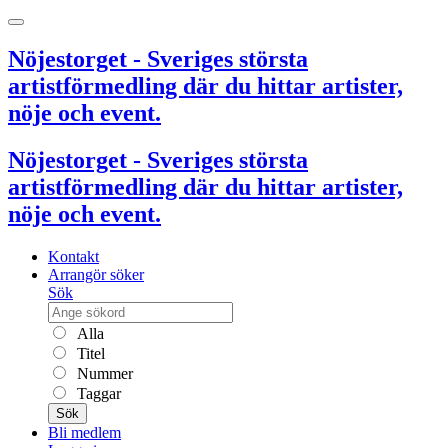
Nöjestorget - Sveriges största
artistförmedling där du hittar artister,
nöje och event.
Nöjestorget - Sveriges största
artistförmedling där du hittar artister,
nöje och event.
Kontakt
Arrangör söker
Sök
Alla
Titel
Nummer
Taggar
Sök
Bli medlem