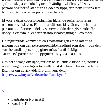
syfte att skapa en enhetlig och likvärdig nivå för skyddet av
personuppgifter så att det fria flödet av uppgifter inom Europa inte
hindras. Samma regler gäller inom hela EU.
Mycket i dataskyddsförordningen liknar de regler som fanns i
personuppgiftslagen. På samma sätt som idag får man behandla
personuppgifter med stöd av samtycke från de registrerade, för att
uppfylla ett avtal eller efter en intresseavvägning till exempel.
De registrerade kommer även i fortsättningen att ha rätt att få
information om den personuppgiftsbehandling som sker – och den
som behandlar personuppgifter måste ha tillräckliga
säkerhetsåtgärder för att uppgifterna skyddas på rätt sätt.
Om det är fråga om uppgifter om hälsa, etniskt ursprung, politisk
uppfattning eller religiös tro ställs särskilda krav. Här nedan kan du
läsa mer om dataskyddsförordningens delar:
https://www.imy.se/verksamhet/dataskydd/
^
Fantastiska Nöjen AB
Box 10011