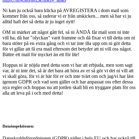
Ni kan ju också bara klicka på AVREGISTERA i dom mail som
kommer från oss, så raderar vi er från utskicken... men så har vi ju
alltid haft det så detta är ju inget nytt!
OM ni märker att något gått fel, så ni ÄNDÅ får mail som ni inte
vill ha, då har "olyckan" varit framme och då fixar vi till detta om ni
bara stöter på en extra gång och vi tar inte illa upp om ni gör detta
för vi gillar att få era mail eftersom det betyder att ni vill oss något.
Bättre ett mail för mycket än ett för lite!
Hoppas ni är nöjda med detta som vi har att erbjuda, men som sagt
var, är ni inte det, så är det bara att höra av er så gör vi det ni vill att
vi skall göra, för vi är här för er och inte tvärt om och jag/vi har läst
igenom GDPR och vad som gäller och har anpassat oss efter dessa
nya regler och hoppas nu att jorden skall bli en tryggare plats för oss
alla att leva på i och med detta!
Datainspektionen:
Dataskyddsförordningen (GDPR) gäller i hela EU och har också till