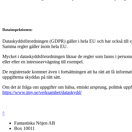
Datainspektionen:
Dataskyddsförordningen (GDPR) gäller i hela EU och har också till syft
Samma regler gäller inom hela EU.
Mycket i dataskyddsförordningen liknar de regler som fanns i personup
eller efter en intresseavvägning till exempel.
De registrerade kommer även i fortsättningen att ha rätt att få infor
uppgifterna skyddas på rätt sätt.
Om det är fråga om uppgifter om hälsa, etniskt ursprung, politisk uppf
https://www.imy.se/verksamhet/dataskydd/
^
Fantastiska Nöjen AB
Box 10011