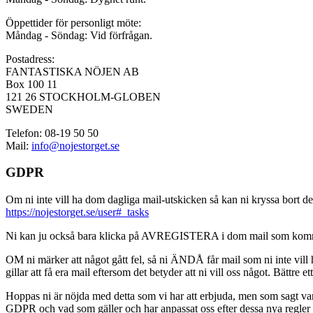
Öppettider för personligt möte:
Måndag - Söndag: Vid förfrågan.
Postadress:
FANTASTISKA NÖJEN AB
Box 100 11
121 26 STOCKHOLM-GLOBEN
SWEDEN
Telefon: 08-19 50 50
Mail:
info@nojestorget.se
GDPR
Om ni inte vill ha dom dagliga mail-utskicken så kan ni kryssa bort des
https://nojestorget.se/user#_tasks
Ni kan ju också bara klicka på AVREGISTERA i dom mail som kommer från 
OM ni märker att något gått fel, så ni ÄNDÅ får mail som ni inte vill ha
gillar att få era mail eftersom det betyder att ni vill oss något. Bättre et
Hoppas ni är nöjda med detta som vi har att erbjuda, men som sagt var, är 
GDPR och vad som gäller och har anpassat oss efter dessa nya regler och