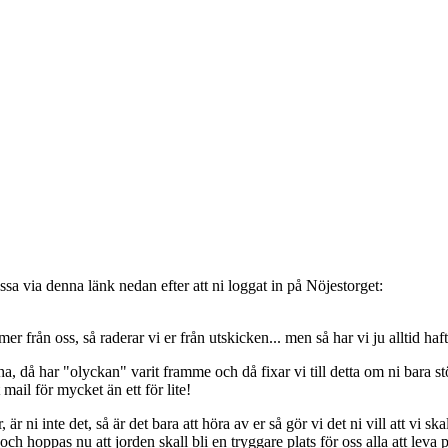
sa via denna länk nedan efter att ni loggat in på Nöjestorget:
oss, så raderar vi er från utskicken... men så har vi ju alltid haft de
, då har "olyckan" varit framme och då fixar vi till detta om ni bara stöt
t mail för mycket än ett för lite!
ni inte det, så är det bara att höra av er så gör vi det ni vill att vi ska
 hoppas nu att jorden skall bli en tryggare plats för oss alla att leva 