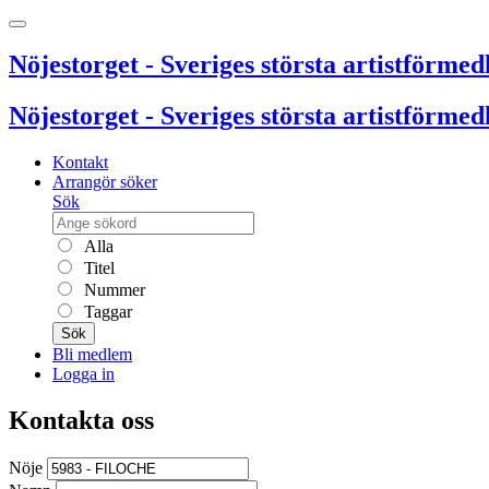
Nöjestorget - Sveriges största artistförmedl
Nöjestorget - Sveriges största artistförmedl
Kontakt
Arrangör söker
Sök
Alla
Titel
Nummer
Taggar
Sök
Bli medlem
Logga in
Kontakta oss
Nöje