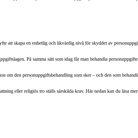
e att skapa en enhetlig och likvärdig nivå för skyddet av personuppgifte
pgiftslagen. På samma sätt som idag får man behandla personuppgifter m
mation om den personuppgiftsbehandling som sker – och den som behandlar 
attning eller religiös tro ställs särskilda krav. Här nedan kan du läsa 