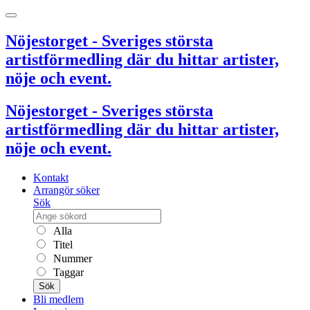
Nöjestorget - Sveriges största
artistförmedling där du hittar artister,
nöje och event.
Nöjestorget - Sveriges största
artistförmedling där du hittar artister,
nöje och event.
Kontakt
Arrangör söker
Sök
Alla
Titel
Nummer
Taggar
Sök
Bli medlem