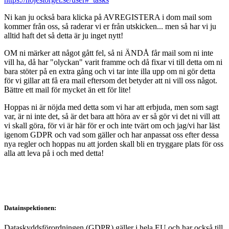
Ni kan ju också bara klicka på AVREGISTERA i dom mail som
kommer från oss, så raderar vi er från utskicken... men så har vi ju
alltid haft det så detta är ju inget nytt!
OM ni märker att något gått fel, så ni ÄNDÅ får mail som ni inte
vill ha, då har "olyckan" varit framme och då fixar vi till detta om ni
bara stöter på en extra gång och vi tar inte illa upp om ni gör detta
för vi gillar att få era mail eftersom det betyder att ni vill oss något.
Bättre ett mail för mycket än ett för lite!
Hoppas ni är nöjda med detta som vi har att erbjuda, men som sagt
var, är ni inte det, så är det bara att höra av er så gör vi det ni vill att
vi skall göra, för vi är här för er och inte tvärt om och jag/vi har läst
igenom GDPR och vad som gäller och har anpassat oss efter dessa
nya regler och hoppas nu att jorden skall bli en tryggare plats för oss
alla att leva på i och med detta!
Datainspektionen:
Dataskyddsförordningen (GDPR) gäller i hela EU och har också till