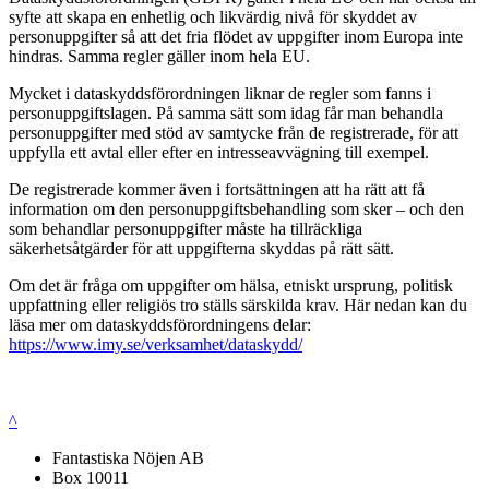
syfte att skapa en enhetlig och likvärdig nivå för skyddet av
personuppgifter så att det fria flödet av uppgifter inom Europa inte
hindras. Samma regler gäller inom hela EU.
Mycket i dataskyddsförordningen liknar de regler som fanns i
personuppgiftslagen. På samma sätt som idag får man behandla
personuppgifter med stöd av samtycke från de registrerade, för att
uppfylla ett avtal eller efter en intresseavvägning till exempel.
De registrerade kommer även i fortsättningen att ha rätt att få
information om den personuppgiftsbehandling som sker – och den
som behandlar personuppgifter måste ha tillräckliga
säkerhetsåtgärder för att uppgifterna skyddas på rätt sätt.
Om det är fråga om uppgifter om hälsa, etniskt ursprung, politisk
uppfattning eller religiös tro ställs särskilda krav. Här nedan kan du
läsa mer om dataskyddsförordningens delar:
https://www.imy.se/verksamhet/dataskydd/
^
Fantastiska Nöjen AB
Box 10011