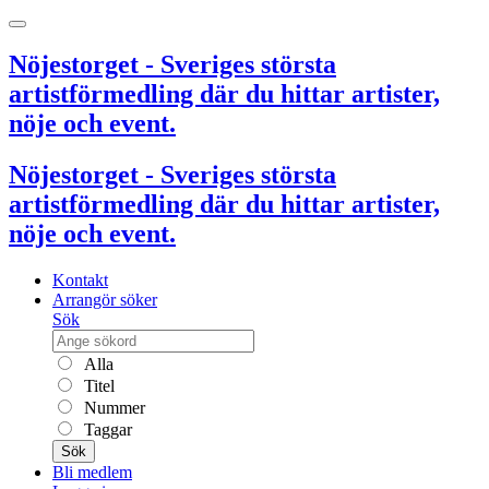
Nöjestorget - Sveriges största
artistförmedling där du hittar artister,
nöje och event.
Nöjestorget - Sveriges största
artistförmedling där du hittar artister,
nöje och event.
Kontakt
Arrangör söker
Sök
Alla
Titel
Nummer
Taggar
Sök
Bli medlem