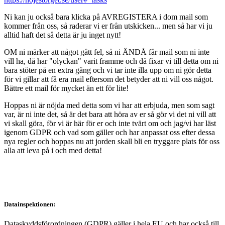
Ni kan ju också bara klicka på AVREGISTERA i dom mail som
kommer från oss, så raderar vi er från utskicken... men så har vi ju
alltid haft det så detta är ju inget nytt!
OM ni märker att något gått fel, så ni ÄNDÅ får mail som ni inte
vill ha, då har "olyckan" varit framme och då fixar vi till detta om ni
bara stöter på en extra gång och vi tar inte illa upp om ni gör detta
för vi gillar att få era mail eftersom det betyder att ni vill oss något.
Bättre ett mail för mycket än ett för lite!
Hoppas ni är nöjda med detta som vi har att erbjuda, men som sagt
var, är ni inte det, så är det bara att höra av er så gör vi det ni vill att
vi skall göra, för vi är här för er och inte tvärt om och jag/vi har läst
igenom GDPR och vad som gäller och har anpassat oss efter dessa
nya regler och hoppas nu att jorden skall bli en tryggare plats för oss
alla att leva på i och med detta!
Datainspektionen:
Dataskyddsförordningen (GDPR) gäller i hela EU och har också till