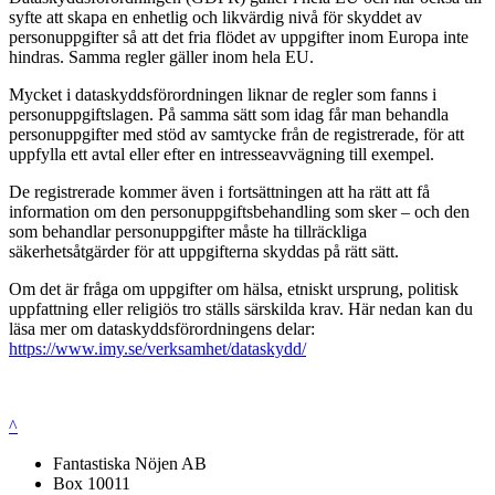
syfte att skapa en enhetlig och likvärdig nivå för skyddet av
personuppgifter så att det fria flödet av uppgifter inom Europa inte
hindras. Samma regler gäller inom hela EU.
Mycket i dataskyddsförordningen liknar de regler som fanns i
personuppgiftslagen. På samma sätt som idag får man behandla
personuppgifter med stöd av samtycke från de registrerade, för att
uppfylla ett avtal eller efter en intresseavvägning till exempel.
De registrerade kommer även i fortsättningen att ha rätt att få
information om den personuppgiftsbehandling som sker – och den
som behandlar personuppgifter måste ha tillräckliga
säkerhetsåtgärder för att uppgifterna skyddas på rätt sätt.
Om det är fråga om uppgifter om hälsa, etniskt ursprung, politisk
uppfattning eller religiös tro ställs särskilda krav. Här nedan kan du
läsa mer om dataskyddsförordningens delar:
https://www.imy.se/verksamhet/dataskydd/
^
Fantastiska Nöjen AB
Box 10011