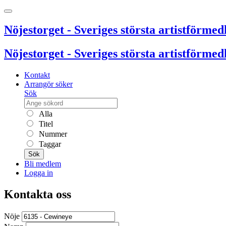
Nöjestorget - Sveriges största artistförmedl
Nöjestorget - Sveriges största artistförmedl
Kontakt
Arrangör söker
Sök
Alla
Titel
Nummer
Taggar
Sök
Bli medlem
Logga in
Kontakta oss
Nöje