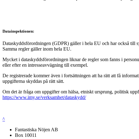
Datainspektionen:
Dataskyddsförordningen (GDPR) gäller i hela EU och har också till syft
Samma regler gäller inom hela EU.
Mycket i dataskyddsförordningen liknar de regler som fanns i personup
eller efter en intresseavvägning till exempel.
De registrerade kommer även i fortsättningen att ha rätt att få infor
uppgifterna skyddas på rätt sätt.
Om det är fråga om uppgifter om hälsa, etniskt ursprung, politisk uppf
https://www.imy.se/verksamhet/dataskydd/
^
Fantastiska Nöjen AB
Box 10011