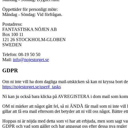
Öppettider för personligt möte:
Måndag - Söndag: Vid förfrågan.
Postadress:
FANTASTISKA NÖJEN AB
Box 100 11
121 26 STOCKHOLM-GLOBEN
SWEDEN
Telefon: 08-19 50 50
Mail:
info@nojestorget.se
GDPR
Om ni inte vill ha dom dagliga mail-utskicken så kan ni kryssa bort des
https://nojestorget.se/user#_tasks
Ni kan ju också bara klicka på AVREGISTERA i dom mail som kommer från 
OM ni märker att något gått fel, så ni ÄNDÅ får mail som ni inte vill ha
gillar att få era mail eftersom det betyder att ni vill oss något. Bättre et
Hoppas ni är nöjda med detta som vi har att erbjuda, men som sagt var, är 
GDPR och vad som gäller och har anpassat oss efter dessa nya regler och