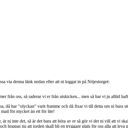
sa via denna länk nedan efter att ni loggat in på Nöjestorget:
oss, så raderar vi er från utskicken... men så har vi ju alltid haft de
, då har "olyckan" varit framme och då fixar vi till detta om ni bara stöt
t mail för mycket än ett för lite!
ni inte det, så är det bara att höra av er så gör vi det ni vill att vi ska
 hoppas nu att jorden skall bli en tryggare plats för oss alla att leva 