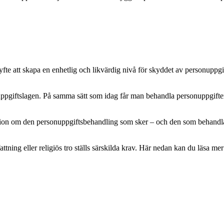
e att skapa en enhetlig och likvärdig nivå för skyddet av personuppgifte
pgiftslagen. På samma sätt som idag får man behandla personuppgifter m
mation om den personuppgiftsbehandling som sker – och den som behandlar 
attning eller religiös tro ställs särskilda krav. Här nedan kan du läsa 