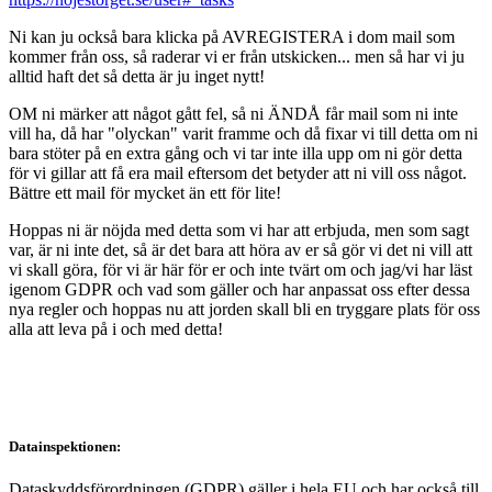
Ni kan ju också bara klicka på AVREGISTERA i dom mail som
kommer från oss, så raderar vi er från utskicken... men så har vi ju
alltid haft det så detta är ju inget nytt!
OM ni märker att något gått fel, så ni ÄNDÅ får mail som ni inte
vill ha, då har "olyckan" varit framme och då fixar vi till detta om ni
bara stöter på en extra gång och vi tar inte illa upp om ni gör detta
för vi gillar att få era mail eftersom det betyder att ni vill oss något.
Bättre ett mail för mycket än ett för lite!
Hoppas ni är nöjda med detta som vi har att erbjuda, men som sagt
var, är ni inte det, så är det bara att höra av er så gör vi det ni vill att
vi skall göra, för vi är här för er och inte tvärt om och jag/vi har läst
igenom GDPR och vad som gäller och har anpassat oss efter dessa
nya regler och hoppas nu att jorden skall bli en tryggare plats för oss
alla att leva på i och med detta!
Datainspektionen:
Dataskyddsförordningen (GDPR) gäller i hela EU och har också till