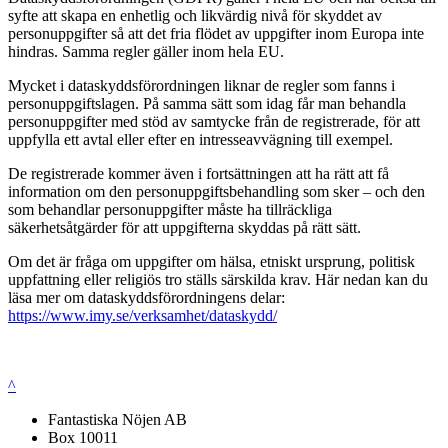
syfte att skapa en enhetlig och likvärdig nivå för skyddet av
personuppgifter så att det fria flödet av uppgifter inom Europa inte
hindras. Samma regler gäller inom hela EU.
Mycket i dataskyddsförordningen liknar de regler som fanns i
personuppgiftslagen. På samma sätt som idag får man behandla
personuppgifter med stöd av samtycke från de registrerade, för att
uppfylla ett avtal eller efter en intresseavvägning till exempel.
De registrerade kommer även i fortsättningen att ha rätt att få
information om den personuppgiftsbehandling som sker – och den
som behandlar personuppgifter måste ha tillräckliga
säkerhetsåtgärder för att uppgifterna skyddas på rätt sätt.
Om det är fråga om uppgifter om hälsa, etniskt ursprung, politisk
uppfattning eller religiös tro ställs särskilda krav. Här nedan kan du
läsa mer om dataskyddsförordningens delar:
https://www.imy.se/verksamhet/dataskydd/
^
Fantastiska Nöjen AB
Box 10011