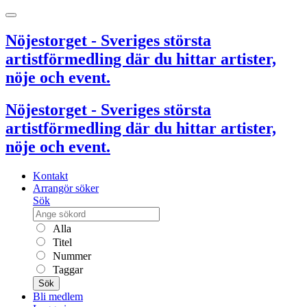
Nöjestorget - Sveriges största
artistförmedling där du hittar artister,
nöje och event.
Nöjestorget - Sveriges största
artistförmedling där du hittar artister,
nöje och event.
Kontakt
Arrangör söker
Sök
Alla
Titel
Nummer
Taggar
Sök
Bli medlem