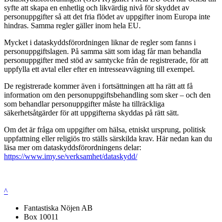
syfte att skapa en enhetlig och likvärdig nivå för skyddet av
personuppgifter så att det fria flödet av uppgifter inom Europa inte
hindras. Samma regler gäller inom hela EU.
Mycket i dataskyddsförordningen liknar de regler som fanns i
personuppgiftslagen. På samma sätt som idag får man behandla
personuppgifter med stöd av samtycke från de registrerade, för att
uppfylla ett avtal eller efter en intresseavvägning till exempel.
De registrerade kommer även i fortsättningen att ha rätt att få
information om den personuppgiftsbehandling som sker – och den
som behandlar personuppgifter måste ha tillräckliga
säkerhetsåtgärder för att uppgifterna skyddas på rätt sätt.
Om det är fråga om uppgifter om hälsa, etniskt ursprung, politisk
uppfattning eller religiös tro ställs särskilda krav. Här nedan kan du
läsa mer om dataskyddsförordningens delar:
https://www.imy.se/verksamhet/dataskydd/
^
Fantastiska Nöjen AB
Box 10011