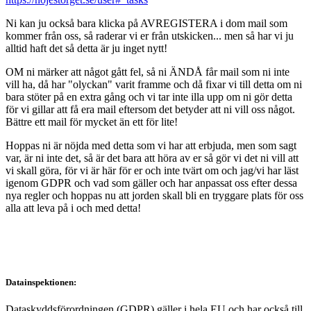
Ni kan ju också bara klicka på AVREGISTERA i dom mail som
kommer från oss, så raderar vi er från utskicken... men så har vi ju
alltid haft det så detta är ju inget nytt!
OM ni märker att något gått fel, så ni ÄNDÅ får mail som ni inte
vill ha, då har "olyckan" varit framme och då fixar vi till detta om ni
bara stöter på en extra gång och vi tar inte illa upp om ni gör detta
för vi gillar att få era mail eftersom det betyder att ni vill oss något.
Bättre ett mail för mycket än ett för lite!
Hoppas ni är nöjda med detta som vi har att erbjuda, men som sagt
var, är ni inte det, så är det bara att höra av er så gör vi det ni vill att
vi skall göra, för vi är här för er och inte tvärt om och jag/vi har läst
igenom GDPR och vad som gäller och har anpassat oss efter dessa
nya regler och hoppas nu att jorden skall bli en tryggare plats för oss
alla att leva på i och med detta!
Datainspektionen:
Dataskyddsförordningen (GDPR) gäller i hela EU och har också till