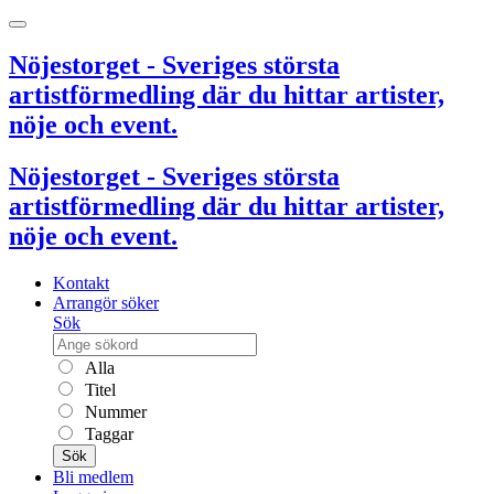
Nöjestorget - Sveriges största
artistförmedling där du hittar artister,
nöje och event.
Nöjestorget - Sveriges största
artistförmedling där du hittar artister,
nöje och event.
Kontakt
Arrangör söker
Sök
Alla
Titel
Nummer
Taggar
Sök
Bli medlem