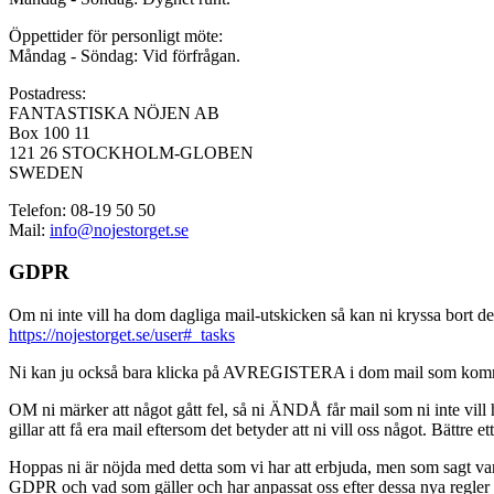
Öppettider för personligt möte:
Måndag - Söndag: Vid förfrågan.
Postadress:
FANTASTISKA NÖJEN AB
Box 100 11
121 26 STOCKHOLM-GLOBEN
SWEDEN
Telefon: 08-19 50 50
Mail:
info@nojestorget.se
GDPR
Om ni inte vill ha dom dagliga mail-utskicken så kan ni kryssa bort des
https://nojestorget.se/user#_tasks
Ni kan ju också bara klicka på AVREGISTERA i dom mail som kommer från 
OM ni märker att något gått fel, så ni ÄNDÅ får mail som ni inte vill ha
gillar att få era mail eftersom det betyder att ni vill oss något. Bättre et
Hoppas ni är nöjda med detta som vi har att erbjuda, men som sagt var, är 
GDPR och vad som gäller och har anpassat oss efter dessa nya regler och