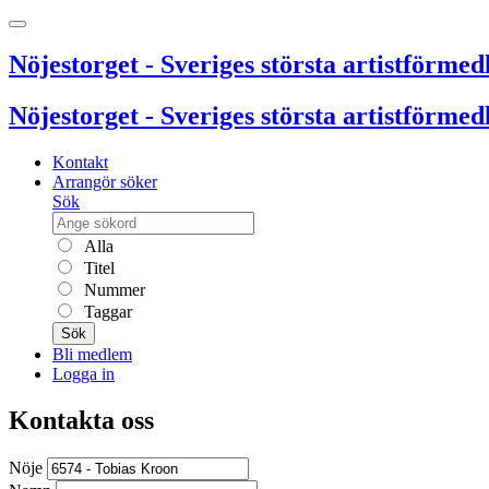
Nöjestorget - Sveriges största artistförmedl
Nöjestorget - Sveriges största artistförmedl
Kontakt
Arrangör söker
Sök
Alla
Titel
Nummer
Taggar
Sök
Bli medlem
Logga in
Kontakta oss
Nöje