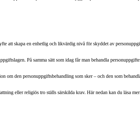
e att skapa en enhetlig och likvärdig nivå för skyddet av personuppgifte
pgiftslagen. På samma sätt som idag får man behandla personuppgifter m
mation om den personuppgiftsbehandling som sker – och den som behandlar 
attning eller religiös tro ställs särskilda krav. Här nedan kan du läsa 