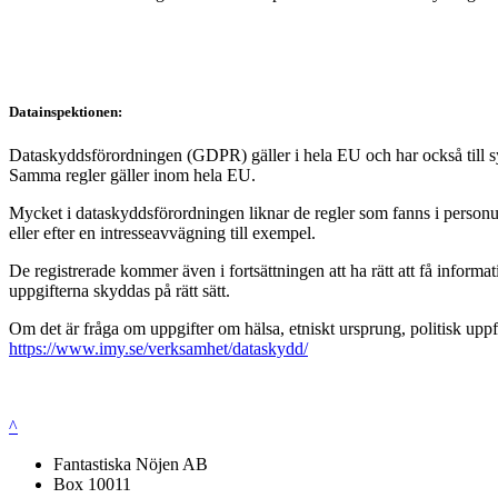
Datainspektionen:
Dataskyddsförordningen (GDPR) gäller i hela EU och har också till syft
Samma regler gäller inom hela EU.
Mycket i dataskyddsförordningen liknar de regler som fanns i personup
eller efter en intresseavvägning till exempel.
De registrerade kommer även i fortsättningen att ha rätt att få infor
uppgifterna skyddas på rätt sätt.
Om det är fråga om uppgifter om hälsa, etniskt ursprung, politisk uppf
https://www.imy.se/verksamhet/dataskydd/
^
Fantastiska Nöjen AB
Box 10011