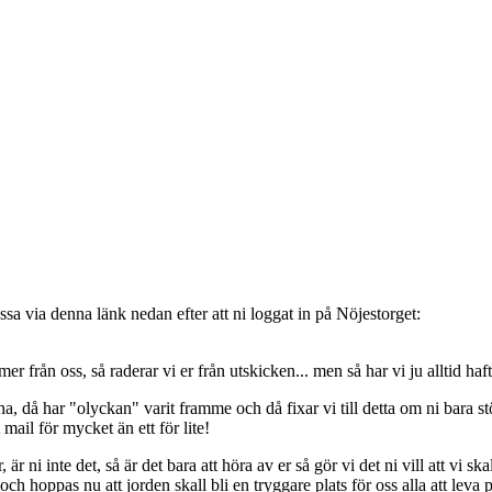
sa via denna länk nedan efter att ni loggat in på Nöjestorget:
oss, så raderar vi er från utskicken... men så har vi ju alltid haft de
, då har "olyckan" varit framme och då fixar vi till detta om ni bara stöt
t mail för mycket än ett för lite!
ni inte det, så är det bara att höra av er så gör vi det ni vill att vi ska
 hoppas nu att jorden skall bli en tryggare plats för oss alla att leva 