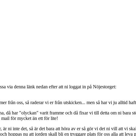
sa via denna länk nedan efter att ni loggat in på Nöjestorget:
oss, så raderar vi er från utskicken... men så har vi ju alltid haft de
, då har "olyckan" varit framme och då fixar vi till detta om ni bara stöt
t mail för mycket än ett för lite!
ni inte det, så är det bara att höra av er så gör vi det ni vill att vi ska
 hoppas nu att jorden skall bli en tryggare plats för oss alla att leva 