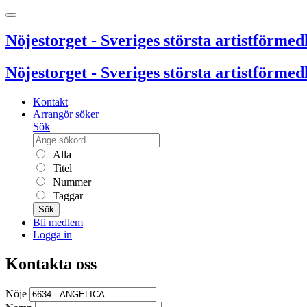
Nöjestorget - Sveriges största artistförmedl
Nöjestorget - Sveriges största artistförmedl
Kontakt
Arrangör söker
Sök
Alla
Titel
Nummer
Taggar
Sök
Bli medlem
Logga in
Kontakta oss
Nöje