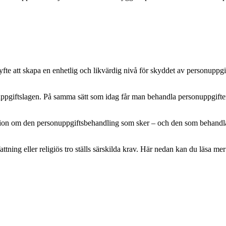
e att skapa en enhetlig och likvärdig nivå för skyddet av personuppgifte
pgiftslagen. På samma sätt som idag får man behandla personuppgifter m
mation om den personuppgiftsbehandling som sker – och den som behandlar 
attning eller religiös tro ställs särskilda krav. Här nedan kan du läsa 