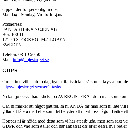
Öppettider för personligt möte:
Måndag - Söndag: Vid förfrågan.
Postadress:
FANTASTISKA NÖJEN AB
Box 100 11
121 26 STOCKHOLM-GLOBEN
SWEDEN
Telefon: 08-19 50 50
Mail:
info@nojestorget.se
GDPR
Om ni inte vill ha dom dagliga mail-utskicken så kan ni kryssa bort des
https://nojestorget.se/user#_tasks
Ni kan ju också bara klicka på AVREGISTERA i dom mail som kommer från 
OM ni märker att något gått fel, så ni ÄNDÅ får mail som ni inte vill ha
gillar att få era mail eftersom det betyder att ni vill oss något. Bättre et
Hoppas ni är nöjda med detta som vi har att erbjuda, men som sagt var, är 
GDPR och vad som gäller och har anpassat oss efter dessa nya regler och