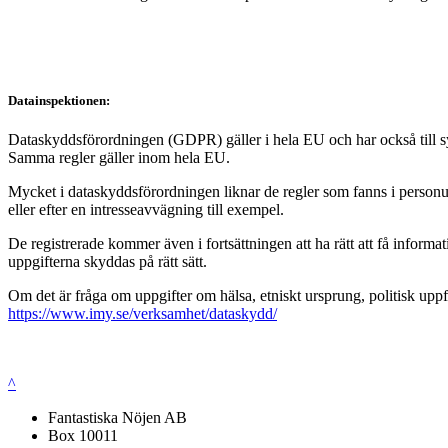
Datainspektionen:
Dataskyddsförordningen (GDPR) gäller i hela EU och har också till syft
Samma regler gäller inom hela EU.
Mycket i dataskyddsförordningen liknar de regler som fanns i personup
eller efter en intresseavvägning till exempel.
De registrerade kommer även i fortsättningen att ha rätt att få infor
uppgifterna skyddas på rätt sätt.
Om det är fråga om uppgifter om hälsa, etniskt ursprung, politisk uppf
https://www.imy.se/verksamhet/dataskydd/
^
Fantastiska Nöjen AB
Box 10011