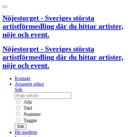
Nöjestorget - Sveriges största
artistförmedling där du hittar artister,
nöje och event.
Nöjestorget - Sveriges största
artistförmedling där du hittar artister,
nöje och event.
Kontakt
Arrangör söker
Sök
Alla
Titel
Nummer
Taggar
Sök
Bli medlem