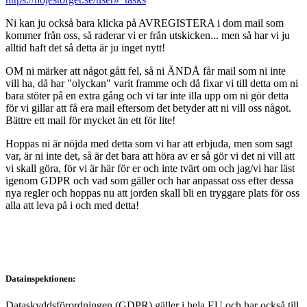
Ni kan ju också bara klicka på AVREGISTERA i dom mail som
kommer från oss, så raderar vi er från utskicken... men så har vi ju
alltid haft det så detta är ju inget nytt!
OM ni märker att något gått fel, så ni ÄNDÅ får mail som ni inte
vill ha, då har "olyckan" varit framme och då fixar vi till detta om ni
bara stöter på en extra gång och vi tar inte illa upp om ni gör detta
för vi gillar att få era mail eftersom det betyder att ni vill oss något.
Bättre ett mail för mycket än ett för lite!
Hoppas ni är nöjda med detta som vi har att erbjuda, men som sagt
var, är ni inte det, så är det bara att höra av er så gör vi det ni vill att
vi skall göra, för vi är här för er och inte tvärt om och jag/vi har läst
igenom GDPR och vad som gäller och har anpassat oss efter dessa
nya regler och hoppas nu att jorden skall bli en tryggare plats för oss
alla att leva på i och med detta!
Datainspektionen:
Dataskyddsförordningen (GDPR) gäller i hela EU och har också till