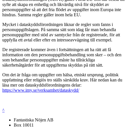
syfte att skapa en enhetlig och likvärdig nivå för skyddet av
personuppgifter så att det fria flödet av uppgifter inom Europa inte
hindras. Samma regler gäller inom hela EU.
Mycket i dataskyddsförordningen liknar de regler som fanns i
personuppgiftslagen. På samma sätt som idag får man behandla
personuppgifter med stöd av samtycke från de registrerade, för att
uppfylla ett avtal eller efter en intresseavvägning till exempel.
De registrerade kommer även i fortsättningen att ha rätt att få
information om den personuppgiftsbehandling som sker – och den
som behandlar personuppgifter måste ha tillräckliga
säkerhetsåtgärder för att uppgifterna skyddas på rätt sätt.
Om det är fråga om uppgifter om hälsa, etniskt ursprung, politisk
uppfattning eller religiös tro ställs särskilda krav. Här nedan kan du
läsa mer om dataskyddsförordningens delar:
https://www.imy.se/verksamhet/dataskydd/
^
Fantastiska Nöjen AB
Box 10011