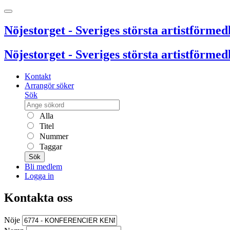
Nöjestorget - Sveriges största artistförmedl
Nöjestorget - Sveriges största artistförmedl
Kontakt
Arrangör söker
Sök
Alla
Titel
Nummer
Taggar
Sök
Bli medlem
Logga in
Kontakta oss
Nöje