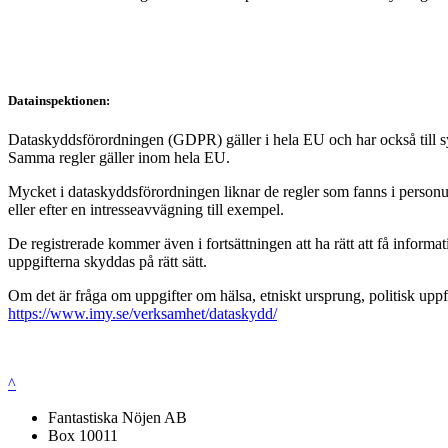
Datainspektionen:
Dataskyddsförordningen (GDPR) gäller i hela EU och har också till syft
Samma regler gäller inom hela EU.
Mycket i dataskyddsförordningen liknar de regler som fanns i personup
eller efter en intresseavvägning till exempel.
De registrerade kommer även i fortsättningen att ha rätt att få infor
uppgifterna skyddas på rätt sätt.
Om det är fråga om uppgifter om hälsa, etniskt ursprung, politisk uppf
https://www.imy.se/verksamhet/dataskydd/
^
Fantastiska Nöjen AB
Box 10011