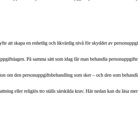
e att skapa en enhetlig och likvärdig nivå för skyddet av personuppgifte
pgiftslagen. På samma sätt som idag får man behandla personuppgifter m
mation om den personuppgiftsbehandling som sker – och den som behandlar 
attning eller religiös tro ställs särskilda krav. Här nedan kan du läsa 