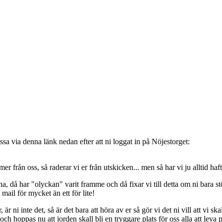
sa via denna länk nedan efter att ni loggat in på Nöjestorget:
oss, så raderar vi er från utskicken... men så har vi ju alltid haft de
, då har "olyckan" varit framme och då fixar vi till detta om ni bara stöt
t mail för mycket än ett för lite!
ni inte det, så är det bara att höra av er så gör vi det ni vill att vi ska
 hoppas nu att jorden skall bli en tryggare plats för oss alla att leva 