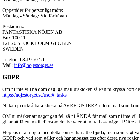
Öppettider för personligt möte:
Måndag - Söndag: Vid förfrågan.
Postadress:
FANTASTISKA NÖJEN AB
Box 100 11
121 26 STOCKHOLM-GLOBEN
SWEDEN
Telefon: 08-19 50 50
Mail:
info@nojestorget.se
GDPR
Om ni inte vill ha dom dagliga mail-utskicken så kan ni kryssa bort des
https://nojestorget.se/user#_tasks
Ni kan ju också bara klicka på AVREGISTERA i dom mail som kommer från 
OM ni märker att något gått fel, så ni ÄNDÅ får mail som ni inte vill ha
gillar att få era mail eftersom det betyder att ni vill oss något. Bättre et
Hoppas ni är nöjda med detta som vi har att erbjuda, men som sagt var, är 
GDPR och vad som gäller och har anpassat oss efter dessa nya regler och