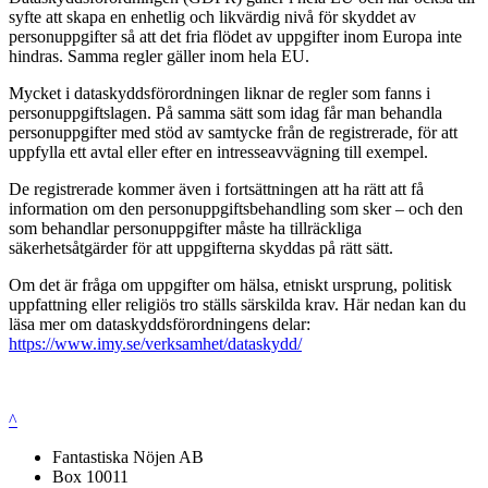
syfte att skapa en enhetlig och likvärdig nivå för skyddet av
personuppgifter så att det fria flödet av uppgifter inom Europa inte
hindras. Samma regler gäller inom hela EU.
Mycket i dataskyddsförordningen liknar de regler som fanns i
personuppgiftslagen. På samma sätt som idag får man behandla
personuppgifter med stöd av samtycke från de registrerade, för att
uppfylla ett avtal eller efter en intresseavvägning till exempel.
De registrerade kommer även i fortsättningen att ha rätt att få
information om den personuppgiftsbehandling som sker – och den
som behandlar personuppgifter måste ha tillräckliga
säkerhetsåtgärder för att uppgifterna skyddas på rätt sätt.
Om det är fråga om uppgifter om hälsa, etniskt ursprung, politisk
uppfattning eller religiös tro ställs särskilda krav. Här nedan kan du
läsa mer om dataskyddsförordningens delar:
https://www.imy.se/verksamhet/dataskydd/
^
Fantastiska Nöjen AB
Box 10011