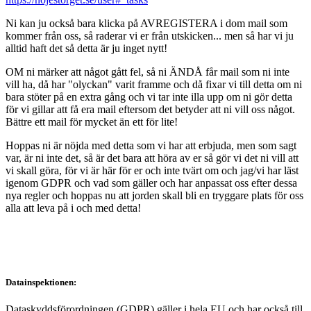
Ni kan ju också bara klicka på AVREGISTERA i dom mail som
kommer från oss, så raderar vi er från utskicken... men så har vi ju
alltid haft det så detta är ju inget nytt!
OM ni märker att något gått fel, så ni ÄNDÅ får mail som ni inte
vill ha, då har "olyckan" varit framme och då fixar vi till detta om ni
bara stöter på en extra gång och vi tar inte illa upp om ni gör detta
för vi gillar att få era mail eftersom det betyder att ni vill oss något.
Bättre ett mail för mycket än ett för lite!
Hoppas ni är nöjda med detta som vi har att erbjuda, men som sagt
var, är ni inte det, så är det bara att höra av er så gör vi det ni vill att
vi skall göra, för vi är här för er och inte tvärt om och jag/vi har läst
igenom GDPR och vad som gäller och har anpassat oss efter dessa
nya regler och hoppas nu att jorden skall bli en tryggare plats för oss
alla att leva på i och med detta!
Datainspektionen:
Dataskyddsförordningen (GDPR) gäller i hela EU och har också till