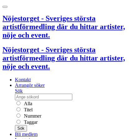
Nöjestorget - Sveriges största
artistförmedling där du hittar artister,
nöje och event.
Nöjestorget - Sveriges största
artistförmedling där du hittar artister,
nöje och event.
Kontakt
Arrangör söker
Sök
Alla
Titel
Nummer
Taggar
Sök
Bli medlem